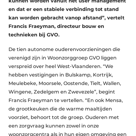
kunnen worden vanuit het user management
Keukens
en dat er een stabiele verbinding tot stand
Renovatie
kan worden gebracht vanop afstand”, vertelt
Francis Fraeyman, directeur bouw en
Software
technieken bij GVO.
Toegangscontrole
De tien autonome ouderenvoorzieningen die
Veiligheid & Opleiding
verenigd zijn in Woonzorggroep GVO liggen
verspreid over heel West-Vlaanderen. “We
Zonwering
hebben vestigingen in Bulskamp, Kortrijk,
Meulebeke, Moorsele, Oostende, Tielt, Wallen,
Wingene, Zedelgem en Zwevezele”, begint
Francis Fraeyman te vertellen. “En ook Mensa,
de grootkeuken die de warme maaltijden
voorziet, behoort tot de groep. Ouderen met
een zorgvraag kunnen zowel in onze
woonzorgcentra als in hun eigen omgeving een