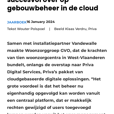
Vacature aanmelden
gebouwbeheer in de cloud
Akoestiek
Vacatures
16 January 2024
JAARBOEK
Video’s
Beton & Staalbouw
Tekst Wouter Polspoel | Beeld Klaas Verdru, Priva
Aanmelden
Brandveiligheid
Bedrijven
Samen met installatiepartner Vandewalle
BIM
Bedrijven
maakte Woonzorggroep GVO, dat de krachten
van tien woonzorgcentra in West-Vlaanderen
Contact
Evenementen
bundelt, onlangs de overstap naar Priva
Dak & Gevel
Digital Services, Priva’s pakket van
cloudgebaseerde digitale oplossingen. “Het
Houtbouw
grote voordeel is dat het beheer nu
HVAC
eigenhandig opgevolgd kan worden vanuit
een centraal platform, dat er makkelijk
Interieurarchitectuur
rechten gewijzigd of users toegevoegd