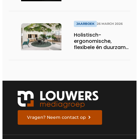
efficiëntie en
duurzaamheid
JAARBOEK
26 MARCH 2026
Holistisch-
ergonomische,
flexibele én duurzame
interieuroplossingen
Vragen? Neem contact op