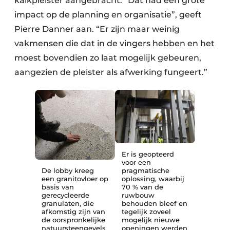
kalkpleister aangebracht. “Dat had een grote
impact op de planning en organisatie”, geeft
Pierre Danner aan. “Er zijn maar weinig
vakmensen die dat in de vingers hebben en het
moest bovendien zo laat mogelijk gebeuren,
aangezien de pleister als afwerking fungeert.”
Er is geopteerd
voor een
De lobby kreeg
pragmatische
een granitovloer op
oplossing, waarbij
basis van
70 % van de
gerecycleerde
ruwbouw
granulaten, die
behouden bleef en
afkomstig zijn van
tegelijk zoveel
de oorspronkelijke
mogelijk nieuwe
natuursteengevels
openingen werden