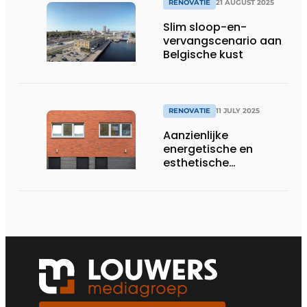
RENOVATIE
21 AUGUST 2025
Slim sloop-en-
vervangscenario aan
Belgische kust
RENOVATIE
11 JULY 2025
Aanzienlijke
energetische en
esthetische
opwaardering dankzij
all-in-one
gevelisolatiesysteem