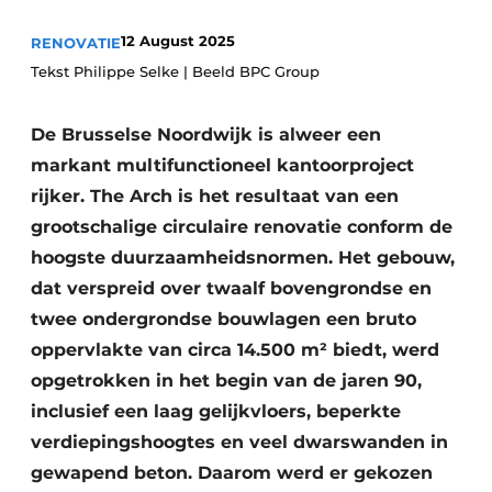
Vacature aanmelden
12 August 2025
RENOVATIE
Akoestiek
Vacatures
Tekst Philippe Selke | Beeld BPC Group
Video’s
Beton & Staalbouw
De Brusselse Noordwijk is alweer een
Aanmelden
Brandveiligheid
markant multifunctioneel kantoorproject
Bedrijven
rijker. The Arch is het resultaat van een
BIM
Bedrijven
grootschalige circulaire renovatie conform de
Contact
Evenementen
hoogste duurzaamheidsnormen. Het gebouw,
dat verspreid over twaalf bovengrondse en
Dak & Gevel
twee ondergrondse bouwlagen een bruto
oppervlakte van circa 14.500 m² biedt, werd
Houtbouw
opgetrokken in het begin van de jaren 90,
HVAC
inclusief een laag gelijkvloers, beperkte
verdiepingshoogtes en veel dwarswanden in
Interieurarchitectuur
gewapend beton. Daarom werd er gekozen