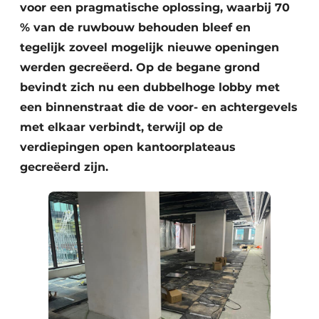
Keukens
voor een pragmatische oplossing, waarbij 70
% van de ruwbouw behouden bleef en
Renovatie
tegelijk zoveel mogelijk nieuwe openingen
werden gecreëerd. Op de begane grond
Software
bevindt zich nu een dubbelhoge lobby met
Toegangscontrole
een binnenstraat die de voor- en achtergevels
met elkaar verbindt, terwijl op de
Veiligheid & Opleiding
verdiepingen open kantoorplateaus
Zonwering
gecreëerd zijn.