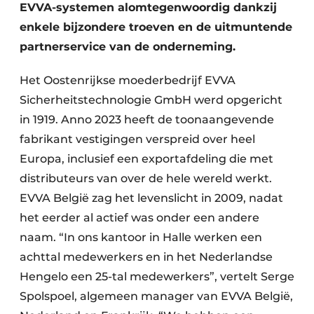
Keukens
EVVA-systemen alomtegenwoordig dankzij
enkele bijzondere troeven en de uitmuntende
Renovatie
partnerservice van de onderneming.
Software
Het Oostenrijkse moederbedrijf EVVA
Toegangscontrole
Sicherheitstechnologie GmbH werd opgericht
in 1919. Anno 2023 heeft de toonaangevende
Veiligheid & Opleiding
fabrikant vestigingen verspreid over heel
Europa, inclusief een exportafdeling die met
Zonwering
distributeurs van over de hele wereld werkt.
EVVA België zag het levenslicht in 2009, nadat
het eerder al actief was onder een andere
naam. “In ons kantoor in Halle werken een
achttal medewerkers en in het Nederlandse
Hengelo een 25-tal medewerkers”, vertelt Serge
Spolspoel, algemeen manager van EVVA België,