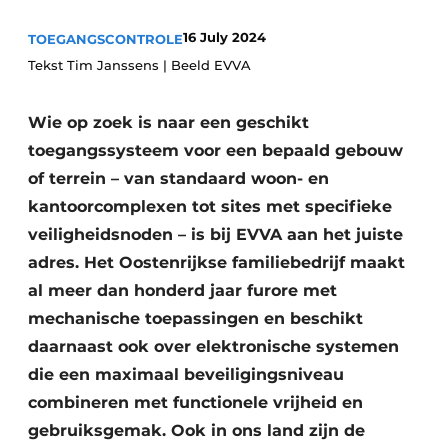
Vacature aanmelden
16 July 2024
TOEGANGSCONTROLE
Akoestiek
Vacatures
Tekst Tim Janssens | Beeld EVVA
Video’s
Beton & Staalbouw
Wie op zoek is naar een geschikt
Aanmelden
Brandveiligheid
toegangssysteem voor een bepaald gebouw
Bedrijven
of terrein – van standaard woon- en
BIM
Bedrijven
kantoorcomplexen tot sites met specifieke
Contact
Evenementen
veiligheidsnoden – is bij EVVA aan het juiste
adres. Het Oostenrijkse familiebedrijf maakt
Dak & Gevel
al meer dan honderd jaar furore met
mechanische toepassingen en beschikt
Houtbouw
daarnaast ook over elektronische systemen
HVAC
die een maximaal beveiligingsniveau
combineren met functionele vrijheid en
Interieurarchitectuur
gebruiksgemak. Ook in ons land zijn de