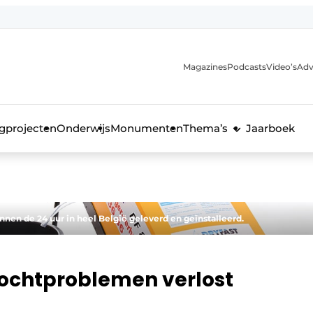
Magazines
Podcasts
Video’s
Adv
anmelding
voor de bouw
gprojecten
Onderwijs
Monumenten
Thema’s
Jaarboek
en de 24 uur in heel België geleverd en geïnstalleerd.
 vochtproblemen verlost