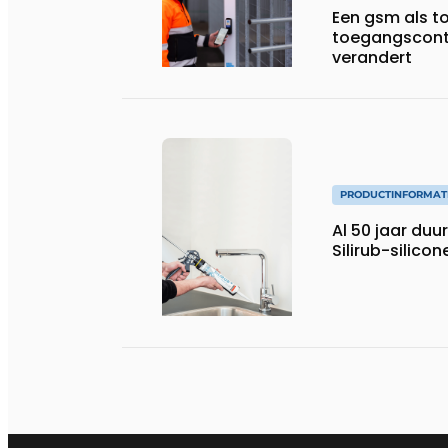
Een gsm als t
toegangscont
verandert
PRODUCTINFORMAT
Al 50 jaar du
Silirub-silicon