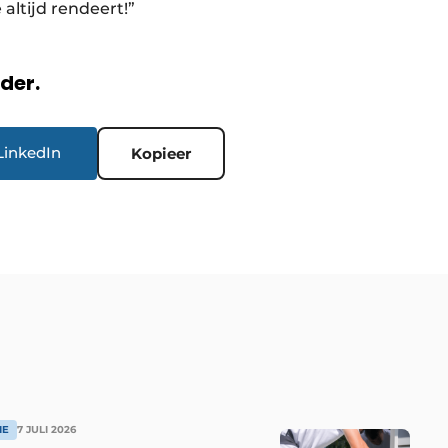
e altijd rendeert!”
rder.
LinkedIn
Kopieer
IE
7 JULI 2026