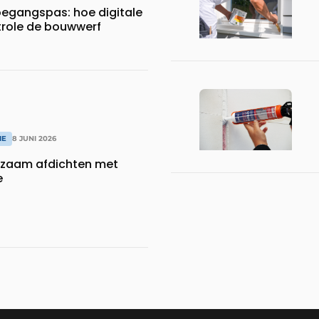
oegangspas: hoe digitale
role de bouwwerf
IE
8 JUNI 2026
urzaam afdichten met
e