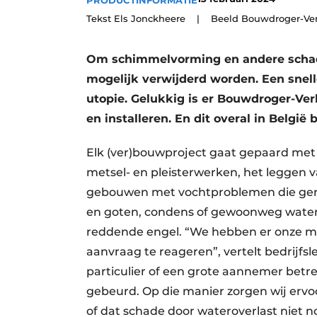
PRODUCTINFORMATIE
Vacature aanmelden
Tekst Els Jonckheere | Beeld Bouwdroger-Ve
Vacatures
Om schimmelvorming en andere schade
Video’s
mogelijk verwijderd worden. Een snell
Aanmelden
utopie. Gelukkig is er Bouwdroger-Ve
Bedrijven
en installeren. En dit overal in België
Bedrijven
Elk (ver)bouwproject gaat gepaard me
Contact
metsel- en pleisterwerken, het leggen
gebouwen met vochtproblemen die gerel
en goten, condens of gewoonweg waters
reddende engel. “We hebben er onze mi
aanvraag te reageren”, vertelt bedrijfs
particulier of een grote aannemer betre
gebeurd. Op die manier zorgen wij er
of dat schade door wateroverlast niet n