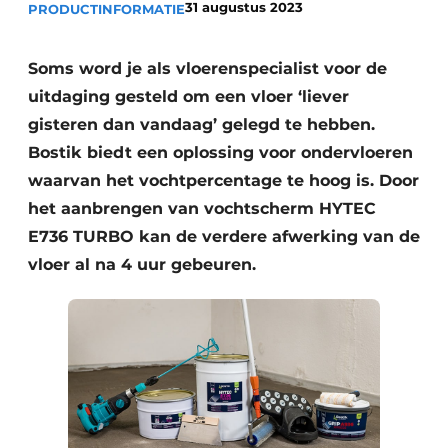
31 augustus 2023
PRODUCTINFORMATIE
Vacature aanmelden
Akoestiek
Vacatures
Soms word je als vloerenspecialist voor de
Video’s
Beton & Staalbouw
uitdaging gesteld om een vloer ‘liever
gisteren dan vandaag’ gelegd te hebben.
Aanmelden
Brandveiligheid
Bostik biedt een oplossing voor ondervloeren
Bedrijven
waarvan het vochtpercentage te hoog is. Door
BIM
Bedrijven
het aanbrengen van vochtscherm HYTEC
Contact
Evenementen
E736 TURBO kan de verdere afwerking van de
vloer al na 4 uur gebeuren.
Dak & Gevel
Houtbouw
HVAC
Interieurarchitectuur