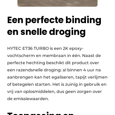
Keukens
Renovatie
Een perfecte binding
Software
en snelle droging
Toegangscontrole
Veiligheid & Opleiding
HYTEC E736 TURBO is een 2K epoxy-
vochtscherm en membraan in één. Naast de
Zonwering
perfecte hechting beschikt dit product over
een razendsnelle droging: al binnen 4 uur na
aanbrengen kan het egaliseren, tapijt verlijmen
of betegelen starten. Het is zuinig in gebruik en
vrij van oplosmiddelen, dus geen zorgen over
de emissiewaarden.