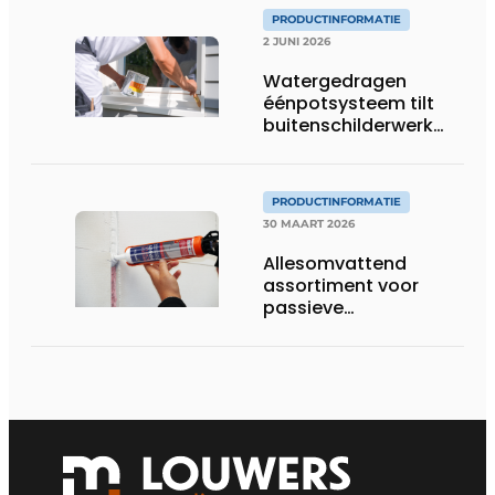
PRODUCTINFORMATIE
2 JUNI 2026
Watergedragen
éénpotsysteem tilt
buitenschilderwerk
naar hoger niveau
PRODUCTINFORMATIE
30 MAART 2026
Allesomvattend
assortiment voor
passieve
brandveiligheid in
gebouwen