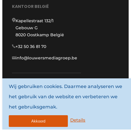
KANTOOR BELGIË
Kapellestraat 132/1
Gebouw G
8020 Oostkamp België
+32 50 36 81 70
info@louwersmediagroep.be
Wij gebruiken cookies. Daarmee analyseren we
www.louwersmediagroep.com
het gebruik van de website en verbeteren we
© 1987 - 2026 Louwersmediagroep.
het gebruiksgemak.
Algemene voorwaarden
Privacy policy
Details
Akkoord