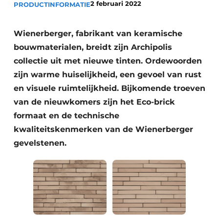
2 februari 2022
PRODUCTINFORMATIE
Vacature aanmelden
Akoestiek
Vacatures
Wienerberger, fabrikant van keramische
Video’s
Beton & Staalbouw
bouwmaterialen, breidt zijn Archipolis
collectie uit met nieuwe tinten. Ordewoorden
Aanmelden
Brandveiligheid
zijn warme huiselijkheid, een gevoel van rust
Bedrijven
en visuele ruimtelijkheid. Bijkomende troeven
BIM
Bedrijven
van de nieuwkomers zijn het Eco-brick
Contact
Evenementen
formaat en de technische
kwaliteitskenmerken van de Wienerberger
Dak & Gevel
gevelstenen.
Houtbouw
HVAC
Interieurarchitectuur