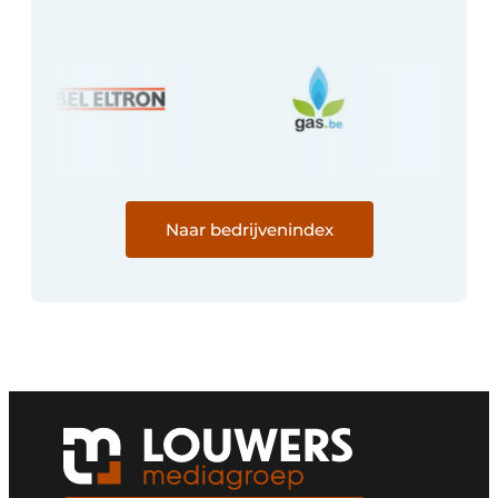
Keukens
Renovatie
Software
Toegangscontrole
Veiligheid & Opleiding
Naar bedrijvenindex
Zonwering