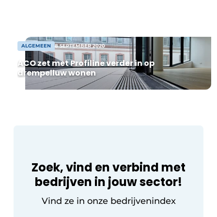
klimaatneutraal produceren in 2050.
Vacature aanmelden
Verschillende domeinen staan centraal:
Akoestiek
duurzaamheid voor het milieu, op de
Vacatures
werkvloer, in de sector en in de […]
Video’s
Beton & Staalbouw
ALGEMEEN
8 SEPTEMBER 2020
Aanmelden
ACO zet met Profiline verder in op
Brandveiligheid
drempelluw wonen
Bedrijven
BIM
Bedrijven
Contact
Evenementen
Dak & Gevel
Houtbouw
Zoek, vind en verbind met
HVAC
bedrijven in jouw sector!
Interieurarchitectuur
Vind ze in onze bedrijvenindex