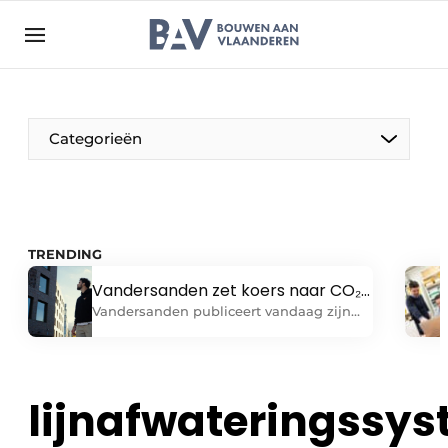
Aanmelden
Algemene voorwaarden
Bedrijven
Aanmelden
Bedankt voor de aanmelding
Categorieën
Bouwen aan Vlaanderen | Platform voor de bouw
Contact
Direct contact
TRENDING
Evenement aanmelden
Vandersanden zet koers naar CO₂-
Jaarboek
neutraliteit in 2050
Vandersanden publiceert vandaag zijn
Duurzaamheidsrapport 2025. Het rapport
Meest gelezen
toont waar het grootste baksteen
Nieuwsbrief
producerende familiebedrijf van Europa
vandaag staat op vlak van duurzaamheid
lijnafwateringssy
Podcasts
en welke stappen het de komende jaren
Privacy / Cookie statement
zet richting de doelstelling: