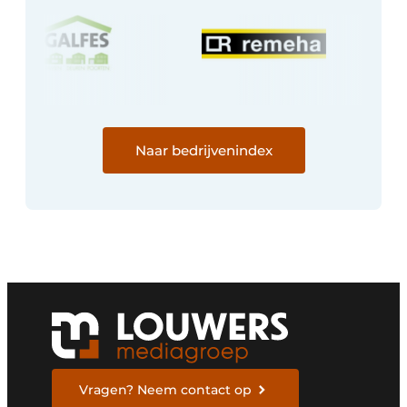
Keukens
Renovatie
Software
Toegangscontrole
Naar bedrijvenindex
Veiligheid & Opleiding
Zonwering
Vragen? Neem contact op