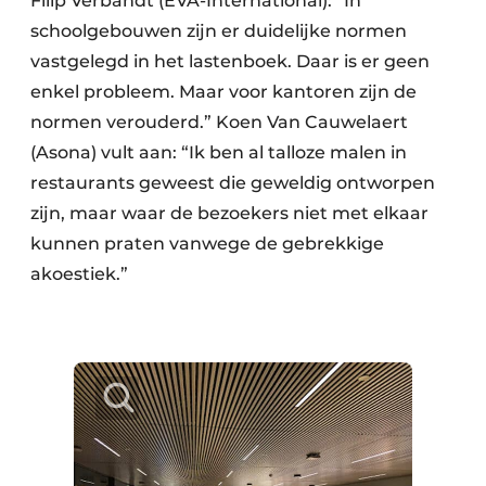
Filip Verbandt (EVA-International): “In
Keukens
schoolgebouwen zijn er duidelijke normen
Renovatie
vastgelegd in het lastenboek. Daar is er geen
enkel probleem. Maar voor kantoren zijn de
Software
normen verouderd.” Koen Van Cauwelaert
(Asona) vult aan: “Ik ben al talloze malen in
Toegangscontrole
restaurants geweest die geweldig ontworpen
Veiligheid & Opleiding
zijn, maar waar de bezoekers niet met elkaar
kunnen praten vanwege de gebrekkige
Zonwering
akoestiek.”