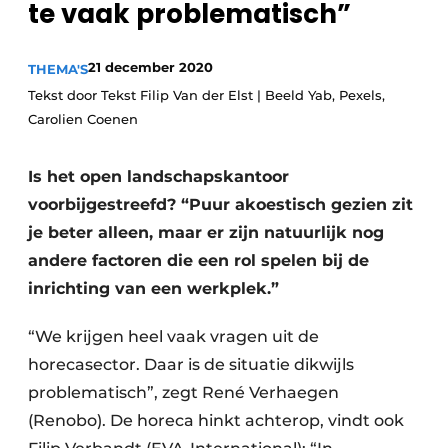
te vaak problematisch”
Vacature aanmelden
Akoestiek
Vacatures
21 december 2020
THEMA'S
Video’s
Beton & Staalbouw
Tekst door Tekst Filip Van der Elst | Beeld Yab, Pexels,
Carolien Coenen
Aanmelden
Brandveiligheid
Bedrijven
Is het open landschapskantoor
BIM
Bedrijven
voorbijgestreefd? “Puur akoestisch gezien zit
Contact
Evenementen
je beter alleen, maar er zijn natuurlijk nog
andere factoren die een rol spelen bij de
Dak & Gevel
inrichting van een werkplek.”
Houtbouw
“We krijgen heel vaak vragen uit de
HVAC
horecasector. Daar is de situatie dikwijls
problematisch”, zegt René Verhaegen
Interieurarchitectuur
(Renobo). De horeca hinkt achterop, vindt ook