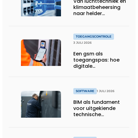
Van luchttechniek en
klimaatbeheersing
naar helder
gebouwbeheer
TOEGANGSCONTROLE
3 JULI 2026
Een gsm als
toegangspas: hoe
digitale
toegangscontrole de
bouwwerf verandert
SOFTWARE
1 JULI 2026
BIM als fundament
voor uitgekiende
technische
totaalconcepten