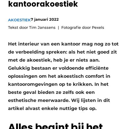
kantoorakoestiek
Vacature aanmelden
Akoestiek
Vacatures
7 januari 2022
AKOESTIEK
Video’s
Beton & Staalbouw
Tekst door Tim Janssens
Fotografie door Pexels
Aanmelden
Brandveiligheid
Het interieur van een kantoor mag nog zo tot
Bedrijven
de verbeelding spreken: als het niet goed zit
BIM
Bedrijven
met de akoestiek, heb je er niets aan.
Contact
Evenementen
Gelukkig bestaan er voldoende efficiënte
oplossingen om het akoestisch comfort in
Dak & Gevel
kantooromgevingen op te krikken. In het
Houtbouw
beste geval bieden ze zelfs ook een
esthetische meerwaarde. Wij lijsten in dit
HVAC
artikel alvast enkele nuttige tips op.
Interieurarchitectuur
Alles begint bij het