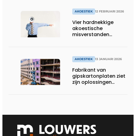
AKOESTIEK
12 FEBRUARI 2026
Vier hardnekkige
akoestische
misverstanden
rechtgezet
AKOESTIEK
13 JANUARI 2026
Fabrikant van
gipskartonplaten ziet
zijn oplossingen
steeds vaker
toegepast in
houtskeletbouw