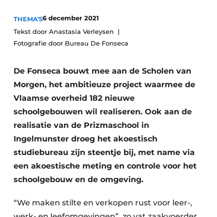
Vacature aanmelden
6 december 2021
THEMA'S
Akoestiek
Vacatures
Tekst door Anastasia Verleysen
Fotografie door Bureau De Fonseca
Video’s
Beton & Staalbouw
Aanmelden
Brandveiligheid
De Fonseca bouwt mee aan de Scholen van
Bedrijven
Morgen, het ambitieuze project waarmee de
BIM
Bedrijven
Vlaamse overheid 182 nieuwe
Contact
Evenementen
schoolgebouwen wil realiseren. Ook aan de
realisatie van de Prizmaschool in
Dak & Gevel
Ingelmunster droeg het akoestisch
studiebureau zijn steentje bij, met name via
Houtbouw
een akoestische meting en controle voor het
HVAC
schoolgebouw en de omgeving.
Interieurarchitectuur
“We maken stilte en verkopen rust voor leer-,
werk- en leefomgevingen”, zo vat zaakvoerder