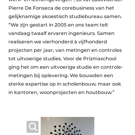
Keukens
Pierre De Fonseca de corebusiness van het
Renovatie
gelijknamige akoestisch studiebureau samen.
“We zijn gestart in 2005 en ons team telt
Software
vandaag twaalf ervaren ingenieurs. Samen
realiseren we vierhonderd à vijfhonderd
Toegangscontrole
projecten per jaar, van metingen en controles
Veiligheid & Opleiding
tot uitvoerige studies. Voor de Prizmaschool
ging het om een uitvoerige studie en controle-
Zonwering
metingen bij oplevering. We bouwden een
sterke expertise op in scholenbouw, maar ook
in kantoren, woonprojecten en houtbouw.”