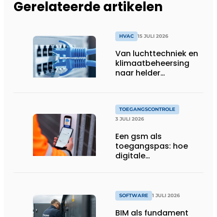
Gerelateerde artikelen
HVAC
15 JULI 2026
Van luchttechniek en
klimaatbeheersing
naar helder
gebouwbeheer
TOEGANGSCONTROLE
3 JULI 2026
Een gsm als
toegangspas: hoe
digitale
toegangscontrole de
bouwwerf verandert
SOFTWARE
1 JULI 2026
BIM als fundament