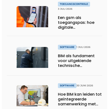
TOEGANGSCONTROLE
3 JULI 2026
Een gsm als
toegangspas: hoe
digitale
toegangscontrole de
bouwwerf verandert
SOFTWARE
1 JULI 2026
BIM als fundament
voor uitgekiende
technische
totaalconcepten
SOFTWARE
30 JUNI 2026
Hoe BIM kan leiden tot
geïntegreerde
samenwerking met
architecten