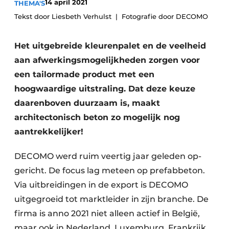
14 april 2021
THEMA'S
Vacature aanmelden
Tekst door Liesbeth Verhulst
Fotografie door DECOMO
Akoestiek
Vacatures
Het uitgebreide kleurenpalet en de veelheid
Video’s
Beton & Staalbouw
aan afwerkingsmogelijkheden zorgen voor
Aanmelden
Brandveiligheid
een tailormade product met een
Bedrijven
hoogwaardige uitstraling. Dat deze keuze
BIM
Bedrijven
daarenboven duurzaam is, maakt
Contact
Evenementen
architectonisch beton zo mogelijk nog
aantrekkelijker!
Dak & Gevel
DECOMO werd ruim veertig jaar geleden op-
Houtbouw
gericht. De focus lag meteen op prefabbeton.
Via uitbreidingen in de export is DECOMO
HVAC
uitgegroeid tot marktleider in zijn branche. De
Interieurarchitectuur
firma is anno 2021 niet alleen actief in België,
maar ook in Nederland, Luxemburg, Frankrijk