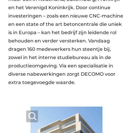
Keukens
en het Verenigd Koninkrijk. Door continue
Renovatie
investeringen – zoals een nieuwe CNC-machine
en een state of the art betoncentrale die uniek
Software
is in Europa – kan het bedrijf zijn leidende rol
behouden en verder versterken. Vandaag
Toegangscontrole
dragen 160 medewerkers hun steentje bij,
Veiligheid & Opleiding
zowel in het interne studiebureau als in de
productieomgeving. Via een specialisatie in
Zonwering
diverse nabewerkingen zorgt DECOMO voor
extra toegevoegde waarde.