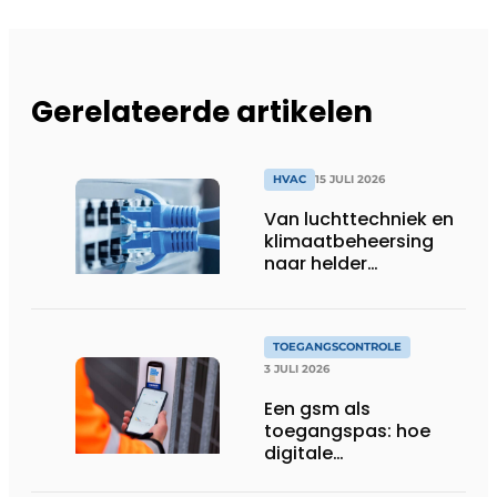
Gerelateerde artikelen
HVAC
15 JULI 2026
Van luchttechniek en
klimaatbeheersing
naar helder
gebouwbeheer
TOEGANGSCONTROLE
3 JULI 2026
Een gsm als
toegangspas: hoe
digitale
toegangscontrole de