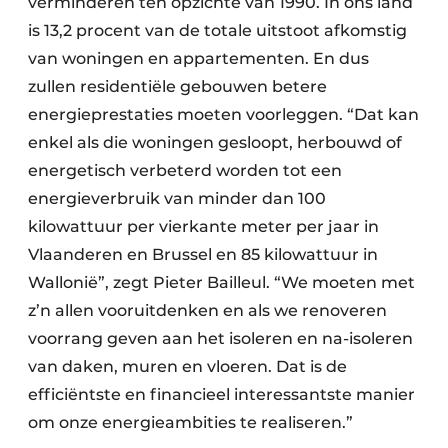
verminderen ten opzichte van 1990. In ons land
Keukens
is 13,2 procent van de totale uitstoot afkomstig
Renovatie
van woningen en appartementen. En dus
zullen residentiële gebouwen betere
Software
energieprestaties moeten voorleggen. “Dat kan
Toegangscontrole
enkel als die woningen gesloopt, herbouwd of
energetisch verbeterd worden tot een
Veiligheid & Opleiding
energieverbruik van minder dan 100
kilowattuur per vierkante meter per jaar in
Zonwering
Vlaanderen en Brussel en 85 kilowattuur in
Wallonië”, zegt Pieter Bailleul. “We moeten met
z’n allen vooruitdenken en als we renoveren
voorrang geven aan het isoleren en na-isoleren
van daken, muren en vloeren. Dat is de
efficiëntste en financieel interessantste manier
om onze energieambities te realiseren.”