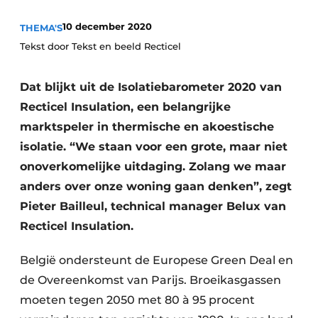
Vacature aanmelden
10 december 2020
THEMA'S
Akoestiek
Vacatures
Tekst door Tekst en beeld Recticel
Video’s
Beton & Staalbouw
Dat blijkt uit de Isolatiebarometer 2020 van
Aanmelden
Brandveiligheid
Recticel Insulation, een belangrijke
Bedrijven
marktspeler in thermische en akoestische
BIM
Bedrijven
isolatie. “We staan voor een grote, maar niet
Contact
Evenementen
onoverkomelijke uitdaging. Zolang we maar
anders over onze woning gaan denken”, zegt
Dak & Gevel
Pieter Bailleul, technical manager Belux van
Recticel Insulation.
Houtbouw
HVAC
België ondersteunt de Europese Green Deal en
de Overeenkomst van Parijs. Broeikasgassen
Interieurarchitectuur
moeten tegen 2050 met 80 à 95 procent