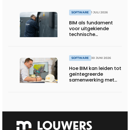
bouwwerf verandert
SOFTWARE
1 JULI 2026
BIM als fundament
voor uitgekiende
technische
totaalconcepten
SOFTWARE
30 JUNI 2026
Hoe BIM kan leiden tot
geïntegreerde
samenwerking met
architecten