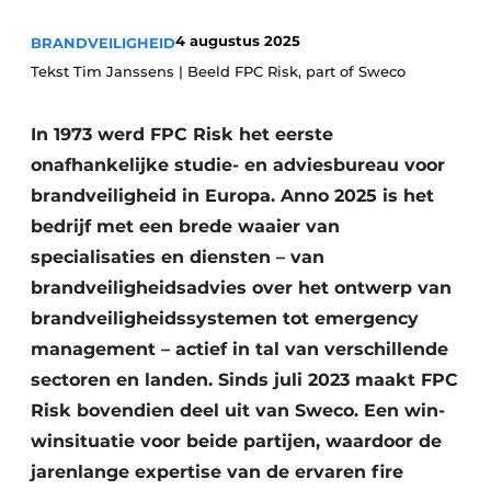
Vacature aanmelden
4 augustus 2025
BRANDVEILIGHEID
Akoestiek
Vacatures
Tekst Tim Janssens | Beeld FPC Risk, part of Sweco
Video’s
Beton & Staalbouw
In 1973 werd FPC Risk het eerste
Aanmelden
Brandveiligheid
onafhankelijke studie- en adviesbureau voor
Bedrijven
brandveiligheid in Europa. Anno 2025 is het
BIM
Bedrijven
bedrijf met een brede waaier van
Contact
Evenementen
specialisaties en diensten – van
brandveiligheidsadvies over het ontwerp van
Dak & Gevel
brandveiligheidssystemen tot emergency
management – actief in tal van verschillende
Houtbouw
sectoren en landen. Sinds juli 2023 maakt FPC
HVAC
Risk bovendien deel uit van Sweco. Een win-
winsituatie voor beide partijen, waardoor de
Interieurarchitectuur
jarenlange expertise van de ervaren fire