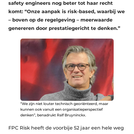
Keukens
safety engineers nog beter tot haar recht
komt: “Onze aanpak is risk-based, waarbij we
Renovatie
– boven op de regelgeving – meerwaarde
genereren door prestatiegericht te denken.”
Software
Toegangscontrole
Veiligheid & Opleiding
Zonwering
“We zijn niet louter technisch georiënteerd, maar
kunnen ook vanuit een organisatieperspectief
denken”, benadrukt Ralf Bruyninckx.
FPC Risk heeft de voorbije 52 jaar een hele weg