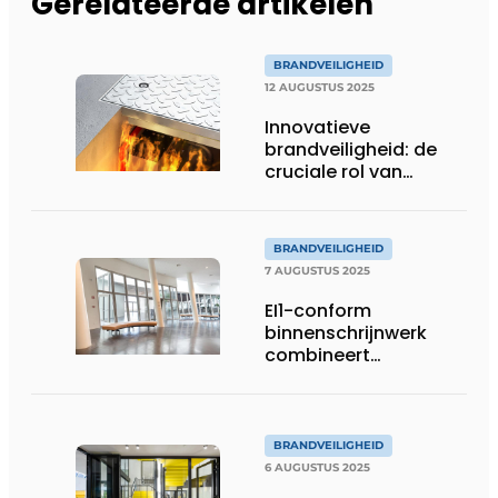
Gerelateerde artikelen
BRANDVEILIGHEID
12 AUGUSTUS 2025
Innovatieve
brandveiligheid: de
cruciale rol van
brandwerende
vloerluiken
BRANDVEILIGHEID
7 AUGUSTUS 2025
EI1-conform
binnenschrijnwerk
combineert
brandveiligheid met
transparantie en
esthetiek
BRANDVEILIGHEID
6 AUGUSTUS 2025