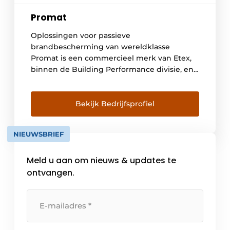
Promat
Oplossingen voor passieve
brandbescherming van wereldklasse
Promat is een commercieel merk van Etex,
binnen de Building Performance divisie, en
staat bekend als een wereldwijde producent
van brandwerende calciumsilicaatplaten,
brandwerende intumescerende verven,
Bekijk Bedrijfsprofiel
brandwerende spuitmortels en een breed
gamma aan Fire Stopping & Fire Sealing
NIEUWSBRIEF
producten. Promat is het merk dat zich
toelegt op passieve brandbeveiliging.
Meld u aan om nieuws & updates te
Passieve […]
ontvangen.