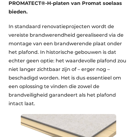
Keukens
PROMATECT®-H-platen van Promat soelaas
bieden.
Renovatie
In standaard renovatieprojecten wordt de
Software
vereiste brandwerendheid gerealiseerd via de
Toegangscontrole
montage van een brandwerende plaat onder
het plafond. In historische gebouwen is dat
Veiligheid & Opleiding
echter geen optie: het waardevolle plafond zou
niet langer zichtbaar zijn of – erger nog –
Zonwering
beschadigd worden. Het is dus essentieel om
een oplossing te vinden die zowel de
brandveiligheid garandeert als het plafond
intact laat.