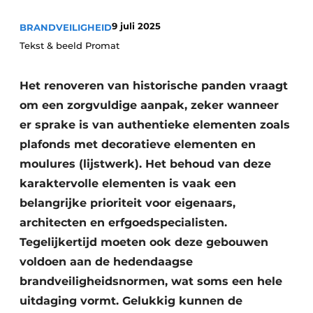
Vacature aanmelden
9 juli 2025
BRANDVEILIGHEID
Akoestiek
Vacatures
Tekst & beeld Promat
Video’s
Beton & Staalbouw
Het renoveren van historische panden vraagt
Aanmelden
Brandveiligheid
om een zorgvuldige aanpak, zeker wanneer
Bedrijven
er sprake is van authentieke elementen zoals
BIM
Bedrijven
plafonds met decoratieve elementen en
Contact
Evenementen
moulures (lijstwerk). Het behoud van deze
karaktervolle elementen is vaak een
Dak & Gevel
belangrijke prioriteit voor eigenaars,
architecten en erfgoedspecialisten.
Houtbouw
Tegelijkertijd moeten ook deze gebouwen
HVAC
voldoen aan de hedendaagse
brandveiligheidsnormen, wat soms een hele
Interieurarchitectuur
uitdaging vormt. Gelukkig kunnen de