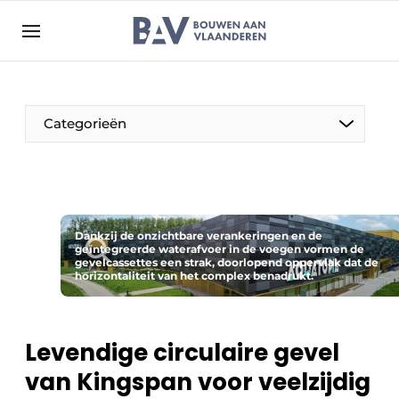
Aanmelden
Algemene voorwaarden
Bedrijven
Aanmelden
Bedankt voor de aanmelding
Categorieën
Bouwen aan Vlaanderen | Platform voor de bouw
Contact
Direct contact
Evenement aanmelden
Dankzij de onzichtbare verankeringen en de
geïntegreerde waterafvoer in de voegen vormen de
gevelcassettes een strak, doorlopend oppervlak dat de
Jaarboek
horizontaliteit van het complex benadrukt.
Meest gelezen
Nieuwsbrief
Levendige circulaire gevel
Podcasts
van Kingspan voor veelzijdig
Privacy / Cookie statement