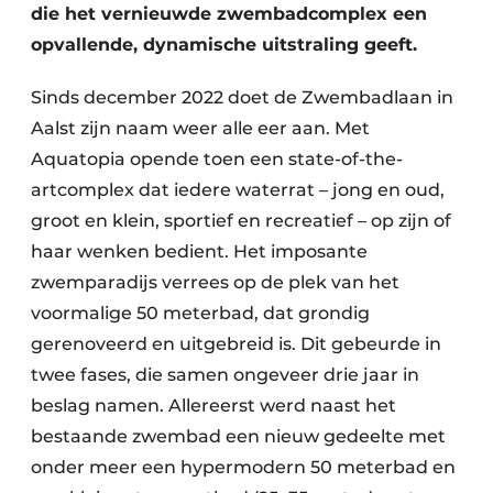
Keukens
die het vernieuwde zwembadcomplex een
opvallende, dynamische uitstraling geeft.
Renovatie
Sinds december 2022 doet de Zwembadlaan in
Software
Aalst zijn naam weer alle eer aan. Met
Toegangscontrole
Aquatopia opende toen een state-of-the-
artcomplex dat iedere waterrat – jong en oud,
Veiligheid & Opleiding
groot en klein, sportief en recreatief – op zijn of
haar wenken bedient. Het imposante
Zonwering
zwemparadijs verrees op de plek van het
voormalige 50 meterbad, dat grondig
gerenoveerd en uitgebreid is. Dit gebeurde in
twee fases, die samen ongeveer drie jaar in
beslag namen. Allereerst werd naast het
bestaande zwembad een nieuw gedeelte met
onder meer een hypermodern 50 meterbad en