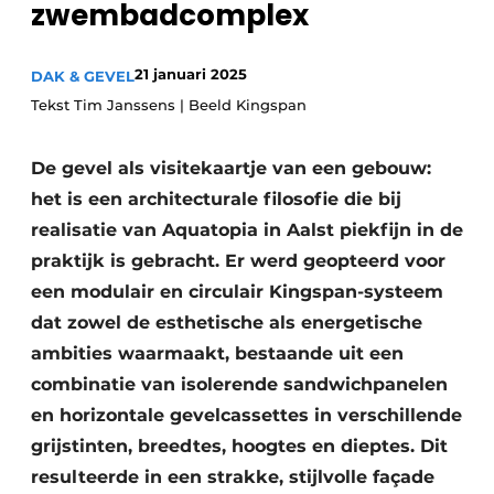
zwembadcomplex
Vacature aanmelden
Akoestiek
Vacatures
21 januari 2025
DAK & GEVEL
Video’s
Beton & Staalbouw
Tekst Tim Janssens | Beeld Kingspan
Aanmelden
Brandveiligheid
De gevel als visitekaartje van een gebouw:
Bedrijven
het is een architecturale filosofie die bij
BIM
Bedrijven
realisatie van Aquatopia in Aalst piekfijn in de
Contact
Evenementen
praktijk is gebracht. Er werd geopteerd voor
een modulair en circulair Kingspan-systeem
Dak & Gevel
dat zowel de esthetische als energetische
Houtbouw
ambities waarmaakt, bestaande uit een
combinatie van isolerende sandwichpanelen
HVAC
en horizontale gevelcassettes in verschillende
grijstinten, breedtes, hoogtes en dieptes. Dit
Interieurarchitectuur
resulteerde in een strakke, stijlvolle façade