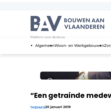
Aanmelden
Algemene voorwaarden
Bedrijven
Aanmelden
Bedankt voor de a
Platform voor de bouw
Bouwen aan Vlaanderen | Platform 
Algemeen
Woon- en Werkgebouwen
Zor
Contact
Direct contact
Evenement aanmelden
Jaarboek
Meest gelezen
Nieuwsbrief
“Een getrainde medew
Podcasts
20 januari 2019
THEMA'S
Privacy / Cookie statement