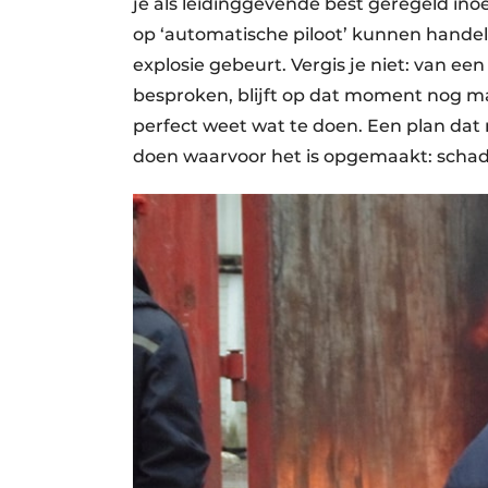
je als leidinggevende best geregeld ino
op ‘automatische piloot’ kunnen handele
explosie gebeurt. Vergis je niet: van ee
besproken, blijft op dat moment nog maa
perfect weet wat te doen. Een plan dat
doen waarvoor het is opgemaakt: schade