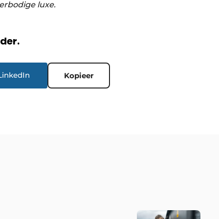
erbodige luxe.
rder.
LinkedIn
Kopieer