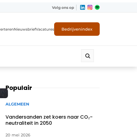
Volg ons op
Bedrijvenindex
erteren
Nieuwsbrief
Vacatures
Populair
ALGEMEEN
Vandersanden zet koers naar CO₂-
neutraliteit in 2050
20 mei 2026