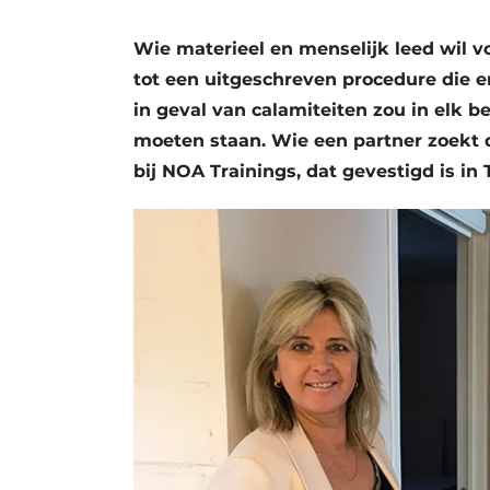
Vacature aanmelden
Wie materieel en menselijk leed wil v
Vacatures
tot een uitgeschreven procedure die er
Video’s
in geval van calamiteiten zou in elk 
Aanmelden
moeten staan. Wie een partner zoekt 
bij NOA Trainings, dat gevestigd is in
Bedrijven
Bedrijven
Contact