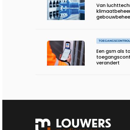
Van luchttech
klimaatbeheer
gebouwbehee
TOEGANGSCONTRO
Een gsm als t
toegangscont
verandert