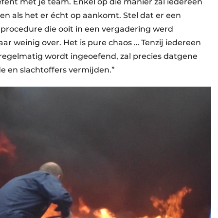
efent met je team. Enkel op die manier zal iedereen
n als het er écht op aankomt. Stel dat er een
n procedure die ooit in een vergadering werd
r weinig over. Het is pure chaos … Tenzij iedereen
 regelmatig wordt ingeoefend, zal precies datgene
 en slachtoffers vermijden.”