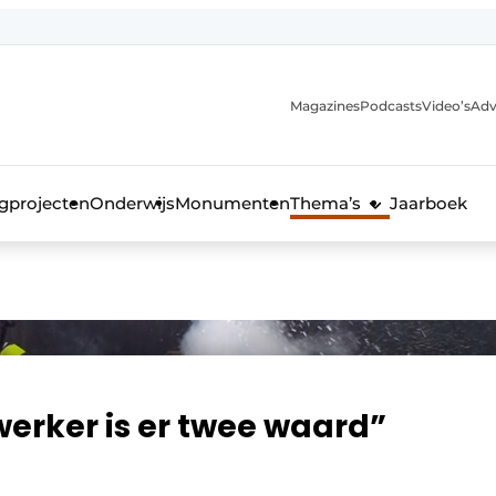
Magazines
Podcasts
Video’s
Adv
anmelding
voor de bouw
gprojecten
Onderwijs
Monumenten
Thema’s
Jaarboek
erker is er twee waard”