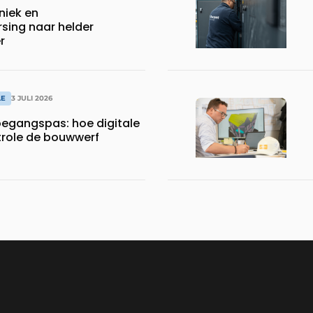
niek en
sing naar helder
r
LE
3 JULI 2026
oegangspas: hoe digitale
role de bouwwerf