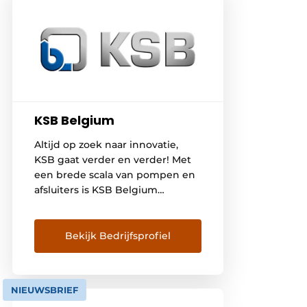
KSB Belgium
Altijd op zoek naar innovatie,
KSB gaat verder en verder! Met
een brede scala van pompen en
afsluiters is KSB Belgium
gespecialiseerd in
totaaloplossing voor de meeste
toepassingen. Gedurende de
Bekijk Bedrijfsprofiel
gehele levenscyclus van uw
installatie kunt u vertrouwen op
gedegen technisch advies,
NIEUWSBRIEF
intelligente automatisering en