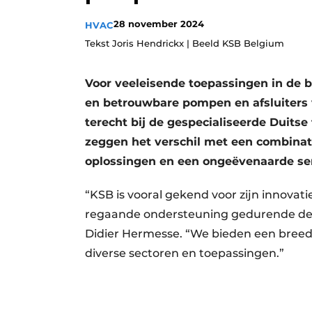
Vacature aanmelden
28 november 2024
HVAC
Vacatures
Tekst Joris Hendrickx | Beeld KSB Belgium
Video’s
Voor veeleisende toepassingen in de b
Aanmelden
en betrouwbare pompen en afsluiters 
Bedrijven
terecht bij de gespecialiseerde Duits
Bedrijven
zeggen het verschil met een combinat
Contact
oplossingen en een ongeëvenaarde ser
“KSB is vooral gekend voor zijn innovati
regaande ondersteuning gedurende de vo
Didier Hermesse. “We bieden een breed
diverse sectoren en toepassingen.”