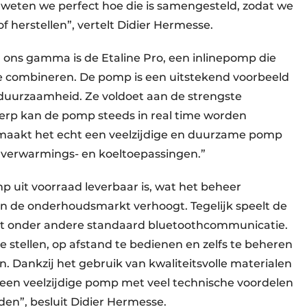
eten we perfect hoe die is samengesteld, zodat we
f herstellen”, vertelt Didier Hermesse.
ons gamma is de Etaline Pro, een inlinepomp die
t te combineren. De pomp is een uitstekend voorbeeld
n duurzaamheid. Ze voldoet aan de strengste
rp kan de pomp steeds in real time worden
maakt het echt een veelzijdige en duurzame pomp
n verwarmings- en koeltoepassingen.”
p uit voorraad leverbaar is, wat het beheer
in de onderhoudsmarkt verhoogt. Tegelijk speelt de
met onder andere standaard bluetoothcommunicatie.
te stellen, op afstand te bedienen en zelfs te beheren
 Dankzij het gebruik van kwaliteitsvolle materialen
o een veelzijdige pomp met veel technische voordelen
inden”, besluit Didier Hermesse.