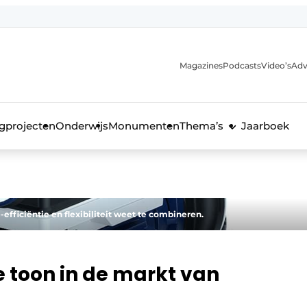
Magazines
Podcasts
Video’s
Adv
anmelding
voor de bouw
gprojecten
Onderwijs
Monumenten
Thema’s
Jaarboek
efficiëntie en flexibiliteit weet te combineren.
e toon in de markt van