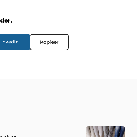
rder.
LinkedIn
Kopieer