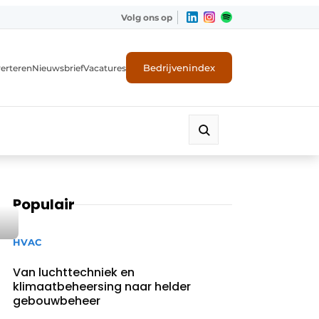
Volg ons op
Bedrijvenindex
erteren
Nieuwsbrief
Vacatures
Populair
HVAC
Van luchttechniek en
klimaatbeheersing naar helder
gebouwbeheer