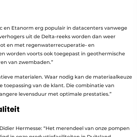
oc en Etanorm erg populair in datacenters vanwege
kverhogers uit de Delta-reeks worden dan weer
ot en met regenwaterrecuperatie- en
n worden voorts ook toegepast in geothermische
teren van zwembaden.”
itatieve materialen. Waar nodig kan de materiaalkeuze
e toepassing van de klant. Die combinatie van
n langere levensduur met optimale prestaties.”
liteit
e. Didier Hermesse: “Het merendeel van onze pompen
d in onze productiefaciliteiten in Duitsland,