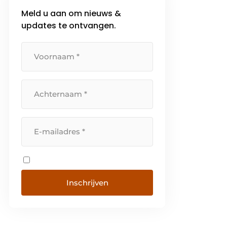
betrouwbare service. Kortom,
Meld u aan om nieuws &
KSB Belgium verkoopt niet
updates te ontvangen.
alleen pompen en afsluiters, […]