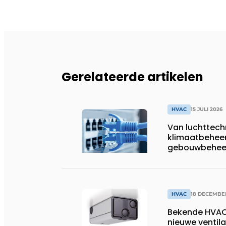
Gerelateerde artikelen
HVAC
15 JULI 2026
Van luchttech
klimaatbeheer
gebouwbehee
HVAC
18 DECEMBE
Bekende HVAC-
nieuwe ventil