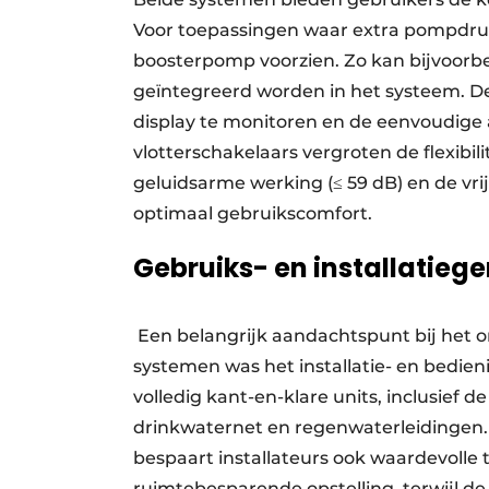
Voor toepassingen waar extra pompdruk 
boosterpomp voorzien. Zo kan bijvoo
geïntegreerd worden in het systeem. D
display te monitoren en de eenvoudige 
vlotterschakelaars vergroten de flexibil
geluidsarme werking (≤ 59 dB) en de vr
optimaal gebruikscomfort.
Gebruiks- en installatieg
Een belangrijk aandachtspunt bij het o
systemen was het installatie- en bedie
volledig kant-en-klare units, inclusief d
drinkwaternet en regenwaterleidingen. 
bespaart installateurs ook waardevolle
ruimtebesparende opstelling, terwijl d