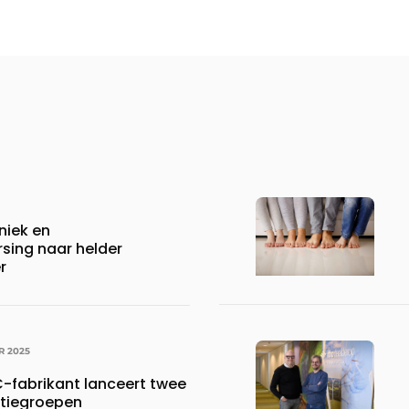
niek en
sing naar helder
r
R 2025
fabrikant lanceert twee
atiegroepen