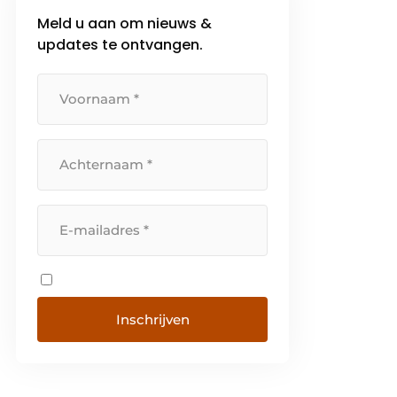
betrouwbare service. Kortom,
Meld u aan om nieuws &
KSB Belgium verkoopt niet
updates te ontvangen.
alleen pompen en afsluiters, […]