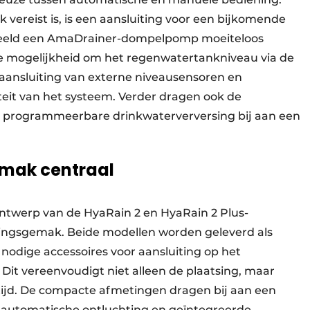
vereist is, is een aansluiting voor een bijkomende
rbeeld een AmaDrainer-dompelpomp moeiteloos
e mogelijkheid om het regenwatertankniveau via de
aansluiting van externe niveausensoren en
iteit van het systeem. Verder dragen ook de
ij programmeerbare drinkwaterverversing bij aan een
emak centraal
ntwerp van de HyaRain 2 en HyaRain 2 Plus-
ningsgemak. Beide modellen worden geleverd als
e nodige accessoires voor aansluiting op het
Dit vereenvoudigt niet alleen de plaatsing, maar
 tijd. De compacte afmetingen dragen bij aan een
e automatische ontluchting en geïntegreerde