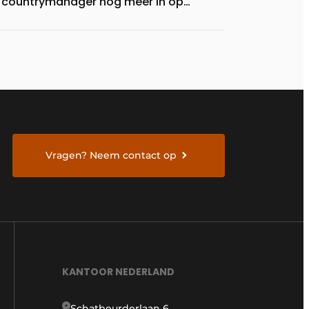
countrymanager nog meer in op
duurzaam innoveren
Vragen? Neem contact op
KANTOOR NEDERLAND
Schatbeurderlaan 6