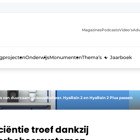
Magazines
Podcasts
Video’s
Adv
anmelding
voor de bouw
gprojecten
Onderwijs
Monumenten
Thema’s
Jaarboek
ers van duurzaam gebouwbeheer. HyaRain 2 en HyaRain 2 Plus passen
iëntie troef dankzij