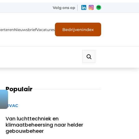
Volg ons op
Bedrijvenindex
erteren
Nieuwsbrief
Vacatures
Populair
HVAC
Van luchttechniek en
klimaatbeheersing naar helder
gebouwbeheer