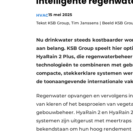
intelligente regenwa
Vacature aanmelden
15 mei 2025
HVAC
Vacatures
Tekst KSB Group, Tim Janssens | Beeld KSB Gro
Video’s
Aanmelden
Nu drinkwater steeds kostbaarder wor
Bedrijven
aan belang. KSB Group speelt hier opt
HyaRain 2 Plus, die regenwaterbeheer
Bedrijven
technologieën te combineren met gebru
Contact
compacte, stekkerklare systemen werde
de toonaangevende internationale vak
Regenwater opvangen en vervolgens inze
van kleren of het besproeien van vegeta
gebouwbeheer. HyaRain 2 en HyaRain 2 P
systemen zijn uitgerust met meertraps
bekendstaan om hun hoog rendement (IE