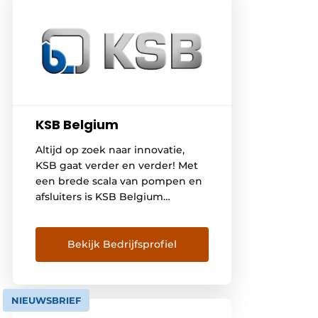
KSB Belgium
Altijd op zoek naar innovatie,
KSB gaat verder en verder! Met
een brede scala van pompen en
afsluiters is KSB Belgium
gespecialiseerd in
totaaloplossing voor de meeste
toepassingen. Gedurende de
Bekijk Bedrijfsprofiel
gehele levenscyclus van uw
installatie kunt u vertrouwen op
gedegen technisch advies,
NIEUWSBRIEF
intelligente automatisering en