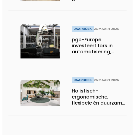
hogeschoolcampus
unieke identiteit
JAARBOEK
26 MAART 2026
pgb-Europe
investeert fors in
automatisering,
efficiëntie en
duurzaamheid
JAARBOEK
26 MAART 2026
Holistisch-
ergonomische,
flexibele én duurzame
interieuroplossingen