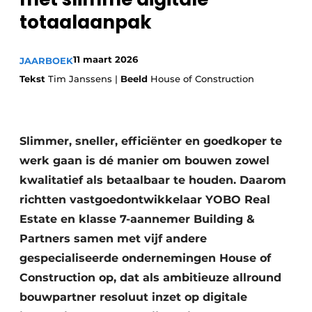
Vacature aanmelden
totaalaanpak
Akoestiek
Vacatures
11 maart 2026
JAARBOEK
Video’s
Beton & Staalbouw
Tekst
Tim Janssens |
Beeld
House of Construction
Aanmelden
Brandveiligheid
Bedrijven
BIM
Bedrijven
Slimmer, sneller, efficiënter en goedkoper te
Contact
Evenementen
werk gaan is dé manier om bouwen zowel
kwalitatief als betaalbaar te houden. Daarom
Dak & Gevel
richtten vastgoedontwikkelaar YOBO Real
Estate en klasse 7-aannemer Building &
Houtbouw
Partners samen met vijf andere
HVAC
gespecialiseerde ondernemingen House of
Construction op, dat als ambitieuze allround
Interieurarchitectuur
bouwpartner resoluut inzet op digitale