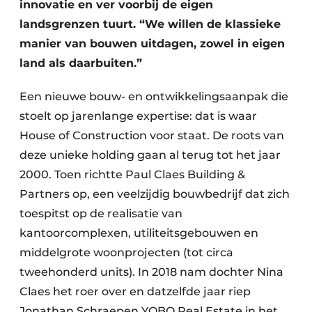
Keukens
innovatie en ver voorbij de eigen
landsgrenzen tuurt. “We willen de klassieke
Renovatie
manier van bouwen uitdagen, zowel in eigen
land als daarbuiten.”
Software
Een nieuwe bouw- en ontwikkelingsaanpak die
Toegangscontrole
stoelt op jarenlange expertise: dat is waar
Veiligheid & Opleiding
House of Construction voor staat. De roots van
deze unieke holding gaan al terug tot het jaar
Zonwering
2000. Toen richtte Paul Claes Building &
Partners op, een veelzijdig bouwbedrijf dat zich
toespitst op de realisatie van
kantoorcomplexen, utiliteitsgebouwen en
middelgrote woonprojecten (tot circa
tweehonderd units). In 2018 nam dochter Nina
Claes het roer over en datzelfde jaar riep
Jonathan Schraepen YOBO Real Estate in het