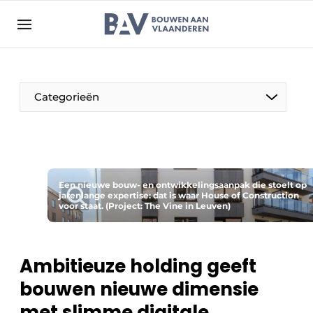
Aanmelden
Algemene voorwaarden
Bedrijven
Aanmelden
Bedankt voor de aanmelding
Categorieën
Bouwen aan Vlaanderen | Platform voor de bouw
Contact
Direct contact
Evenement aanmelden
Een nieuwe bouw- en ontwikkelingsaanpak die stoelt op
jarenlange expertise: dat is waar House of Construction
voor staat. (Project: The Vine in Leuven)
Jaarboek
Meest gelezen
Nieuwsbrief
Ambitieuze holding geeft
Podcasts
bouwen nieuwe dimensie
Privacy / Cookie statement
met slimme digitale