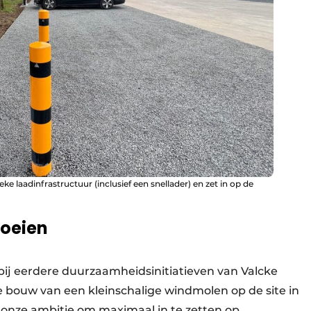
ke laadinfrastructuur (inclusief een snellader) en zet in op de
roeien
 bij eerdere duurzaamheidsinitiatieven van Valcke
e bouw van een kleinschalige windmolen op de site in
n onze ambitie om maximaal in te zetten op