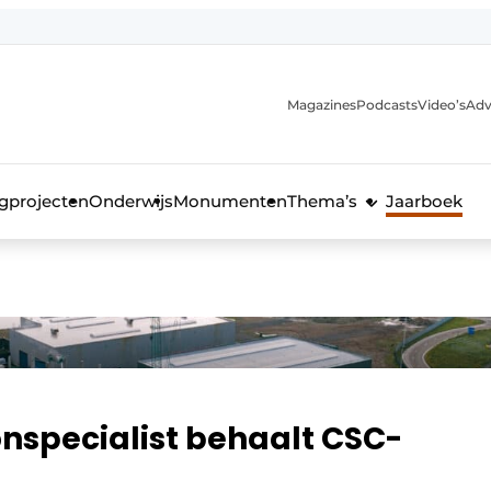
Magazines
Podcasts
Video’s
Adv
anmelding
voor de bouw
gprojecten
Onderwijs
Monumenten
Thema’s
Jaarboek
specialist behaalt CSC-