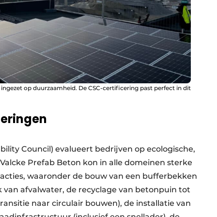
s ingezet op duurzaamheid. De CSC-certificering past perfect in dit
teringen
ility Council) evalueert bedrijven op ecologische,
Valcke Prefab Beton kon in alle domeinen sterke
e acties, waaronder de bouw van een bufferbekken
ik van afvalwater, de recyclage van betonpuin tot
ansitie naar circulair bouwen), de installatie van
adinfrastructuur (inclusief een snellader), de