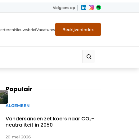
Volg ons op
Bedrijvenindex
erteren
Nieuwsbrief
Vacatures
Populair
ALGEMEEN
Vandersanden zet koers naar CO₂-
neutraliteit in 2050
20 mei 2026