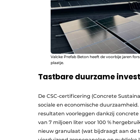
Valcke Prefab Beton heeft de voorbije jaren for
plaatje.
Tastbare duurzame inves
De CSC-certificering (Concrete Sustainab
sociale en economische duurzaamheid. 
resultaten voorleggen dankzij concret
van 7 miljoen liter voor 100 % hergebru
nieuw granulaat (wat bijdraagt aan de tr
vierduizend zonnepanelen en publieke la