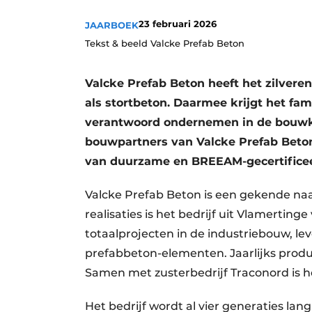
Vacature aanmelden
23 februari 2026
JAARBOEK
Vacatures
Tekst & beeld Valcke Prefab Beton
Video’s
Valcke Prefab Beton heeft het zilvere
Aanmelden
als stortbeton. Daarmee krijgt het fam
Bedrijven
verantwoord ondernemen in de bouwket
Bedrijven
bouwpartners van Valcke Prefab Beton 
Contact
van duurzame en BREEAM-gecertifice
Valcke Prefab Beton is een gekende na
realisaties is het bedrijf uit Vlamerting
totaalprojecten in de industriebouw, le
prefabbeton-elementen. Jaarlijks prod
Samen met zusterbedrijf Traconord is het
Het bedrijf wordt al vier generaties lan