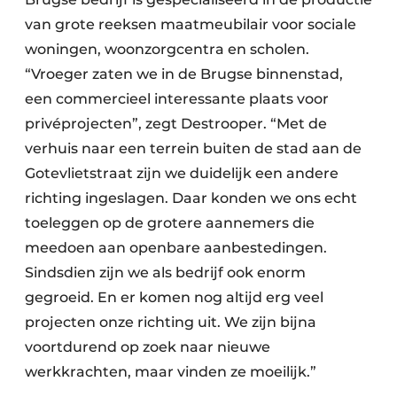
Keukens
van grote reeksen maatmeubilair voor sociale
Renovatie
woningen, woonzorgcentra en scholen.
“Vroeger zaten we in de Brugse binnenstad,
Software
een commercieel interessante plaats voor
privéprojecten”, zegt Destrooper. “Met de
Toegangscontrole
verhuis naar een terrein buiten de stad aan de
Veiligheid & Opleiding
Gotevlietstraat zijn we duidelijk een andere
richting ingeslagen. Daar konden we ons echt
Zonwering
toeleggen op de grotere aannemers die
meedoen aan openbare aanbestedingen.
Sindsdien zijn we als bedrijf ook enorm
gegroeid. En er komen nog altijd erg veel
projecten onze richting uit. We zijn bijna
voortdurend op zoek naar nieuwe
werkkrachten, maar vinden ze moeilijk.”