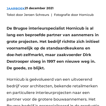
Vacature aanmelden
21 december 2021
JAARBOEK
Akoestiek
Vacatures
Tekst door Jeroen Schreurs
Fotografie door Hornicub
Video’s
Beton & Staalbouw
De Brugse interieurspecialist Hornicub is al
Aanmelden
Brandveiligheid
lang een beproefde partner van aannemers in
Bedrijven
grote projecten. Het bedrijf richtte zich initieel
BIM
Bedrijven
voornamelijk op de standaardkeukens en
Contact
Evenementen
doe-het-zelfmarkt, maar zaakvoerder Dirk
Destrooper sloeg in 1997 een nieuwe weg in.
Dak & Gevel
De goede, zo blijkt.
Houtbouw
Hornicub is geëvolueerd van een uitvoerend
bedrijf voor architecten, bekende retailmerken
HVAC
en particuliere interieurprojecten naar een
Interieurarchitectuur
partner voor de grotere bouwaannemers. Het
Brugse bedrijf is gespecialiseerd in de productie