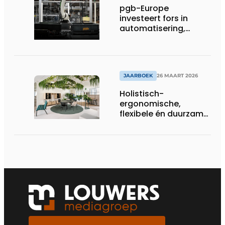
pgb-Europe
investeert fors in
automatisering,
efficiëntie en
duurzaamheid
JAARBOEK
26 MAART 2026
Holistisch-
ergonomische,
flexibele én duurzame
interieuroplossingen