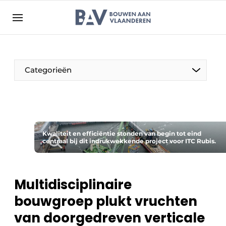
Aanmelden
Algemene voorwaarden
Bedrijven
Aanmelden
Bedankt voor de aanmelding
Categorieën
Bouwen aan Vlaanderen | Platform voor de bouw
Contact
Direct contact
Evenement aanmelden
Kwaliteit en efficiëntie stonden van begin tot eind
centraal bij dit indrukwekkende project voor ITC Rubis.
Jaarboek
Meest gelezen
Multidisciplinaire
Nieuwsbrief
bouwgroep plukt vruchten
Podcasts
van doorgedreven verticale
Privacy / Cookie statement