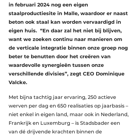
Keukens
in februari 2024 nog een eigen
staalproductiesite in Malle, waardoor er naast
Renovatie
beton ook staal kan worden vervaardigd in
Software
eigen huis. “En daar zal het niet bij blijven,
want we zoeken continu naar manieren om
Toegangscontrole
de verticale integratie binnen onze groep nog
beter te benutten door het creëren van
Veiligheid & Opleiding
waardevolle synergieën tussen onze
Zonwering
verschillende divisies”, zegt CEO Dominique
Valcke.
Met bijna tachtig jaar ervaring, 250 actieve
werven per dag en 650 realisaties op jaarbasis –
niet enkel in eigen land, maar ook in Nederland,
Frankrijk en Luxemburg – is Stadsbader een
van dé drijvende krachten binnen de