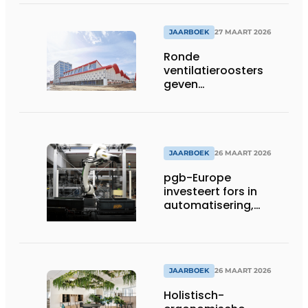
JAARBOEK
27 MAART 2026
Ronde
ventilatieroosters
geven
hogeschoolcampus
unieke identiteit
JAARBOEK
26 MAART 2026
pgb-Europe
investeert fors in
automatisering,
efficiëntie en
duurzaamheid
JAARBOEK
26 MAART 2026
Holistisch-