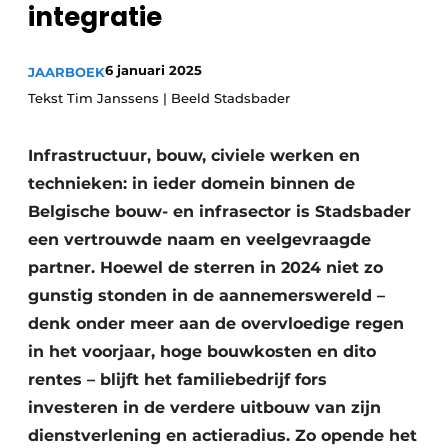
integratie
Vacature aanmelden
Akoestiek
Vacatures
6 januari 2025
JAARBOEK
Video’s
Beton & Staalbouw
Tekst Tim Janssens | Beeld Stadsbader
Aanmelden
Brandveiligheid
Infrastructuur, bouw, civiele werken en
Bedrijven
technieken: in ieder domein binnen de
BIM
Bedrijven
Belgische bouw- en infrasector is Stadsbader
Contact
Evenementen
een vertrouwde naam en veelgevraagde
partner. Hoewel de sterren in 2024 niet zo
Dak & Gevel
gunstig stonden in de aannemerswereld –
Houtbouw
denk onder meer aan de overvloedige regen
in het voorjaar, hoge bouwkosten en dito
HVAC
rentes – blijft het familiebedrijf fors
investeren in de verdere uitbouw van zijn
Interieurarchitectuur
dienstverlening en actieradius. Zo opende het