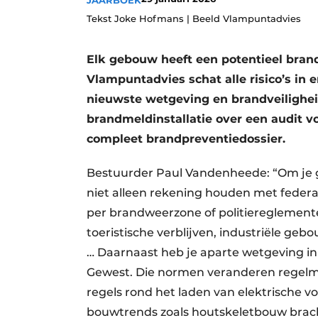
JAARBOEK
Vacature aanmelden
Tekst Joke Hofmans | Beeld Vlampuntadvies
Vacatures
Elk gebouw heeft een potentieel brand
Video’s
Vlampuntadvies schat alle risico’s in 
Aanmelden
nieuwste wetgeving en brandveilighe
Bedrijven
brandmeldinstallatie over een audit 
Bedrijven
compleet brandpreventiedossier.
Contact
Bestuurder Paul Vandenheede: “Om je g
niet alleen rekening houden met federal
per brandweerzone of politiereglement
toeristische verblijven, industriële ge
… Daarnaast heb je aparte wetgeving in
Gewest. Die normen veranderen regelma
regels rond het laden van elektrische 
bouwtrends zoals houtskeletbouw brach