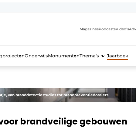
Magazines
Podcasts
Video’s
Adv
anmelding
voor de bouw
gprojecten
Onderwijs
Monumenten
Thema’s
Jaarboek
atje, van branddetectiestudies tot brandpreventiedossiers.
 voor brandveilige gebouwen