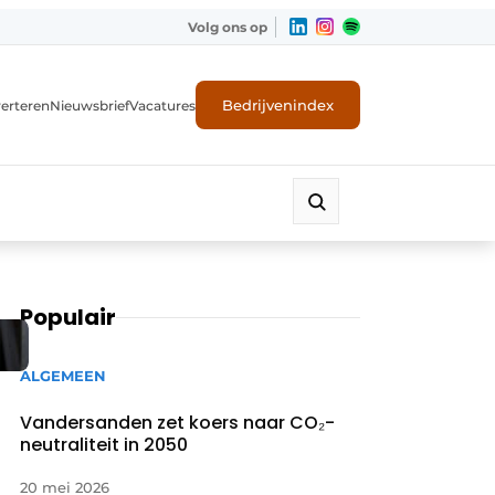
Volg ons op
Bedrijvenindex
erteren
Nieuwsbrief
Vacatures
Populair
ALGEMEEN
Vandersanden zet koers naar CO₂-
neutraliteit in 2050
20 mei 2026