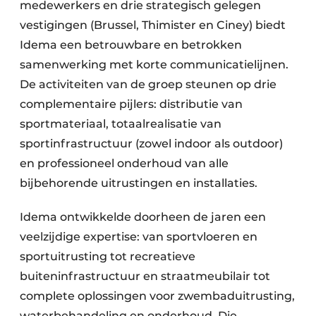
Keukens
medewerkers en drie strategisch gelegen
vestigingen (Brussel, Thimister en Ciney) biedt
Renovatie
Idema een betrouwbare en betrokken
samenwerking met korte communicatielijnen.
Software
De activiteiten van de groep steunen op drie
Toegangscontrole
complementaire pijlers: distributie van
sportmateriaal, totaalrealisatie van
Veiligheid & Opleiding
sportinfrastructuur (zowel indoor als outdoor)
Zonwering
en professioneel onderhoud van alle
bijbehorende uitrustingen en installaties.
Idema ontwikkelde doorheen de jaren een
veelzijdige expertise: van sportvloeren en
sportuitrusting tot recreatieve
buiteninfrastructuur en straatmeubilair tot
complete oplossingen voor zwembaduitrusting,
waterbehandeling en onderhoud. Die