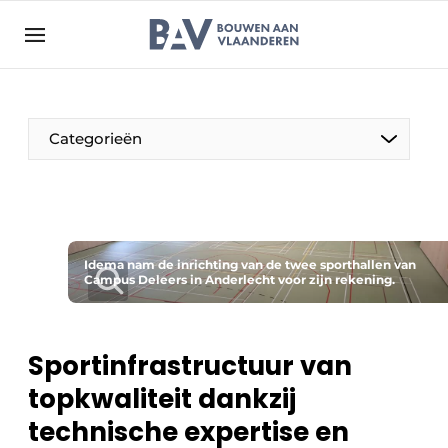
Aanmelden
Algemene voorwaarden
Bedrijven
Aanmelden
Bedankt voor de aanmelding
Categorieën
Bouwen aan Vlaanderen | Platform voor de bouw
Contact
Direct contact
Evenement aanmelden
Idema nam de inrichting van de twee sporthallen van
Campus Deleers in Anderlecht voor zijn rekening.
Jaarboek
Meest gelezen
Sportinfrastructuur van
Nieuwsbrief
topkwaliteit dankzij
Podcasts
technische expertise en
Privacy / Cookie statement