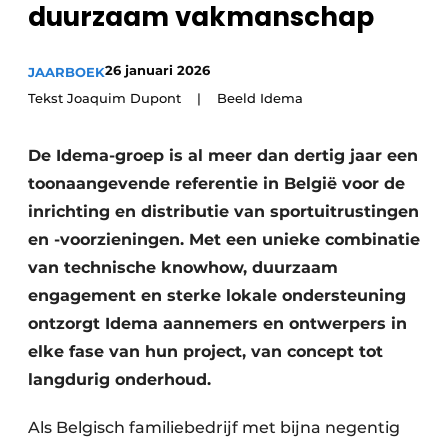
duurzaam vakmanschap
Vacature aanmelden
Akoestiek
Vacatures
26 januari 2026
JAARBOEK
Video’s
Beton & Staalbouw
Tekst Joaquim Dupont | Beeld Idema
Aanmelden
Brandveiligheid
De Idema-groep is al meer dan dertig jaar een
Bedrijven
toonaangevende referentie in België voor de
BIM
Bedrijven
inrichting en distributie van sportuitrustingen
Contact
Evenementen
en -voorzieningen. Met een unieke combinatie
van technische knowhow, duurzaam
Dak & Gevel
engagement en sterke lokale ondersteuning
Houtbouw
ontzorgt Idema aannemers en ontwerpers in
elke fase van hun project, van concept tot
HVAC
langdurig onderhoud.
Interieurarchitectuur
Als Belgisch familiebedrijf met bijna negentig