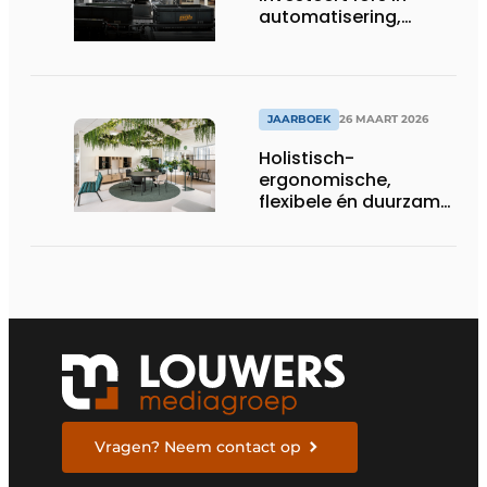
automatisering,
efficiëntie en
duurzaamheid
JAARBOEK
26 MAART 2026
Holistisch-
ergonomische,
flexibele én duurzame
interieuroplossingen
Vragen? Neem contact op