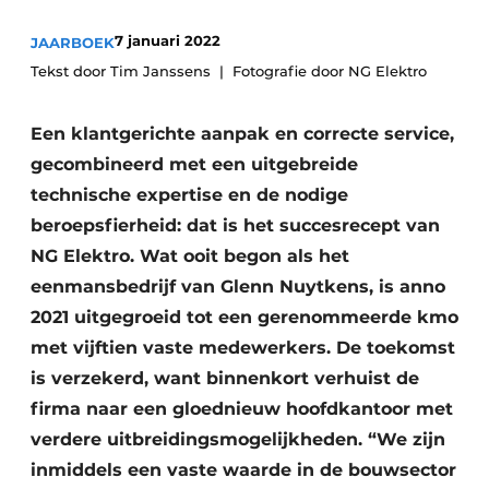
Vacature aanmelden
7 januari 2022
JAARBOEK
Akoestiek
Vacatures
Tekst door Tim Janssens
Fotografie door NG Elektro
Video’s
Beton & Staalbouw
Een klantgerichte aanpak en correcte service,
Aanmelden
Brandveiligheid
gecombineerd met een uitgebreide
Bedrijven
technische expertise en de nodige
BIM
Bedrijven
beroepsfierheid: dat is het succesrecept van
Contact
Evenementen
NG Elektro. Wat ooit begon als het
eenmansbedrijf van Glenn Nuytkens, is anno
Dak & Gevel
2021 uitgegroeid tot een gerenommeerde kmo
met vijftien vaste medewerkers. De toekomst
Houtbouw
is verzekerd, want binnenkort verhuist de
HVAC
firma naar een gloednieuw hoofdkantoor met
verdere uitbreidingsmogelijkheden. “We zijn
Interieurarchitectuur
inmiddels een vaste waarde in de bouwsector