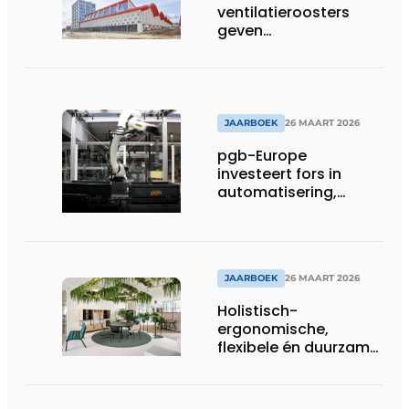
ventilatieroosters
geven
hogeschoolcampus
unieke identiteit
JAARBOEK
26 MAART 2026
pgb-Europe
investeert fors in
automatisering,
efficiëntie en
duurzaamheid
JAARBOEK
26 MAART 2026
Holistisch-
ergonomische,
flexibele én duurzame
interieuroplossingen