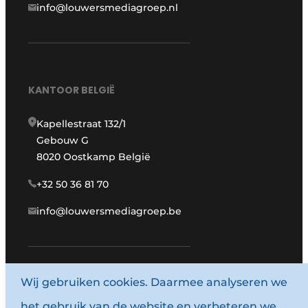
info@louwersmediagroep.nl
KANTOOR BELGIË
Kapellestraat 132/1
Gebouw G
8020 Oostkamp België
+32 50 36 81 70
info@louwersmediagroep.be
www.louwersmediagroep.com
Wij gebruiken cookies. Daarmee analyseren we
het gebruik van de website en verbeteren we
© 1987 - 2026 Louwersmediagroep.