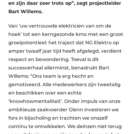
Keukens
en zijn daar zeer trots op”, zegt projectleider
Bart Willems.
Renovatie
Van ‘uw vertrouwde elektricien van om de
Software
hoek’ tot een kerngezonde kmo met een groot
Toegangscontrole
groeipotentieel: het traject dat NG Elektro op
amper twaalf jaar tijd heeft afgelegd, verdient
Veiligheid & Opleiding
respect en bewondering. Toeval is dit
succesverhaal allerminst, benadrukt Bart
Zonwering
Willems: “Ons team is erg hecht en
gemotiveerd. Alle medewerkers zijn tweetalig
en beschikken over een echte
‘knowhowmentaliteit’. Onder impuls van onze
ambitieuze zaakvoerder Glenn investeren we
fors in bijscholing en trachten we onszelf
continu te ontwikkelen. We deinzen niet terug