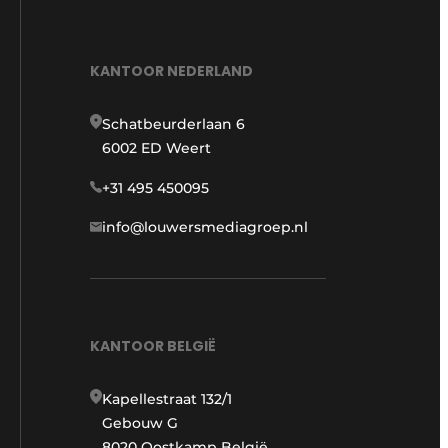
KANTOOR NEDERLAND
Schatbeurderlaan 6
6002 ED Weert
+31 495 450095
info@louwersmediagroep.nl
KANTOOR BELGIË
Kapellestraat 132/1
Gebouw G
8020 Oostkamp België