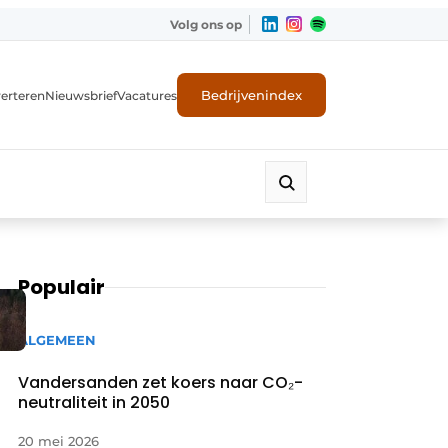
Volg ons op
Bedrijvenindex
erteren
Nieuwsbrief
Vacatures
Populair
ALGEMEEN
Vandersanden zet koers naar CO₂-
neutraliteit in 2050
20 mei 2026