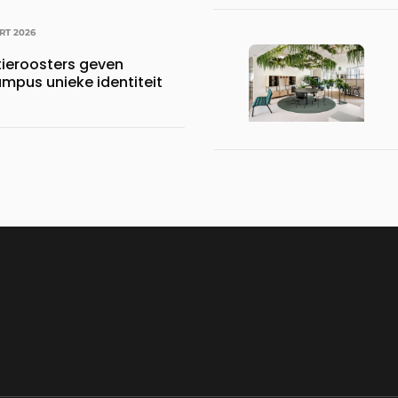
RT 2026
tieroosters geven
pus unieke identiteit