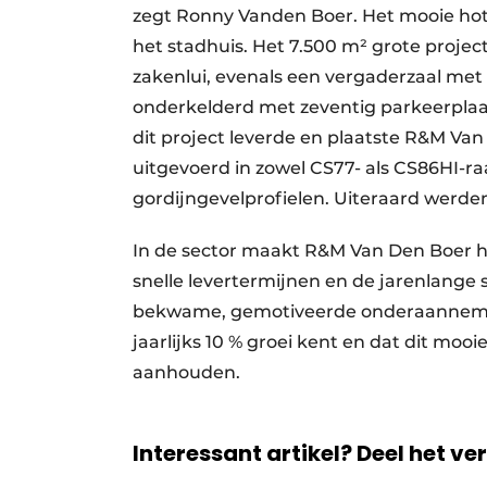
zegt Ronny Vanden Boer. Het mooie hote
het stadhuis. Het 7.500 m² grote projec
zakenlui, evenals een vergaderzaal met de
onderkelderd met zeventig parkeerplaa
dit project leverde en plaatste R&M Van
uitgevoerd in zowel CS77- als CS86HI-r
gordijngevelprofielen. Uiteraard werden
In de sector maakt R&M Van Den Boer het v
snelle levertermijnen en de jarenlang
bekwame, gemotiveerde onderaannemers.
jaarlijks 10 % groei kent en dat dit moo
aanhouden.
Interessant artikel? Deel het ve