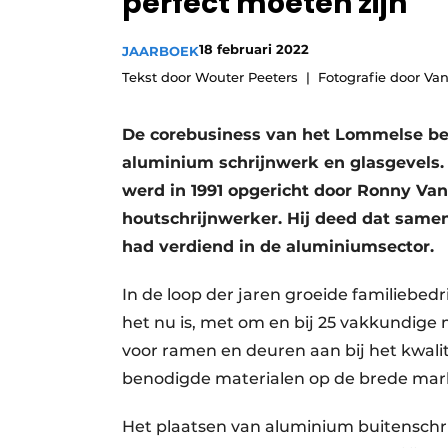
perfect moeten zijn
Vacature aanmelden
18 februari 2022
JAARBOEK
Vacatures
Tekst door Wouter Peeters
Fotografie door Va
Video’s
Aanmelden
De corebusiness van het Lommelse bed
Bedrijven
aluminium schrijnwerk en glasgevel
werd in 1991 opgericht door Ronny Vand
Bedrijven
houtschrijnwerker. Hij deed dat samen 
Contact
had verdiend in de aluminiumsector.
In de loop der jaren groeide familiebed
het nu is, met om en bij 25 vakkundig
voor ramen en deuren aan bij het kwali
benodigde materialen op de brede mar
Het plaatsen van aluminium buitenschrijn