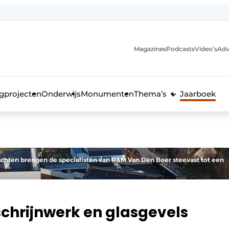
Magazines
Podcasts
Video’s
Adv
anmelding
voor de bouw
gprojecten
Onderwijs
Monumenten
Thema’s
Jaarboek
hten brengen de specialisten van R&M Van Den Boer steevast tot een
hrijnwerk en glasgevels