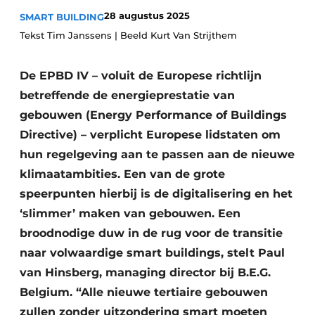
Vacature aanmelden
28 augustus 2025
SMART BUILDING
Akoestiek
Tekst Tim Janssens | Beeld Kurt Van Strijthem
Vacatures
Video’s
Beton & Staalbouw
De EPBD IV – voluit de Europese richtlijn
Aanmelden
betreffende de energieprestatie van
Brandveiligheid
Bedrijven
gebouwen (Energy Performance of Buildings
BIM
Directive) – verplicht Europese lidstaten om
Bedrijven
hun regelgeving aan te passen aan de nieuwe
Contact
Evenementen
klimaatambities. Een van de grote
Dak & Gevel
speerpunten hierbij is de digitalisering en het
‘slimmer’ maken van gebouwen. Een
Houtbouw
broodnodige duw in de rug voor de transitie
naar volwaardige smart buildings, stelt Paul
HVAC
van Hinsberg, managing director bij B.E.G.
Interieurarchitectuur
Belgium. “Alle nieuwe tertiaire gebouwen
zullen zonder uitzondering smart moeten