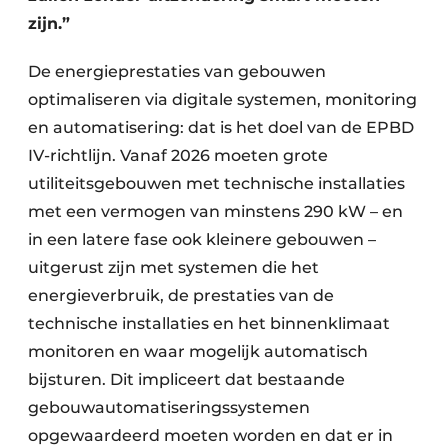
Keukens
zijn.”
Renovatie
De energieprestaties van gebouwen
Software
optimaliseren via digitale systemen, monitoring
en automatisering: dat is het doel van de EPBD
Toegangscontrole
IV-richtlijn. Vanaf 2026 moeten grote
utiliteitsgebouwen met technische installaties
Veiligheid & Opleiding
met een vermogen van minstens 290 kW – en
Zonwering
in een latere fase ook kleinere gebouwen –
uitgerust zijn met systemen die het
energieverbruik, de prestaties van de
technische installaties en het binnenklimaat
monitoren en waar mogelijk automatisch
bijsturen. Dit impliceert dat bestaande
gebouwautomatiseringssystemen
opgewaardeerd moeten worden en dat er in