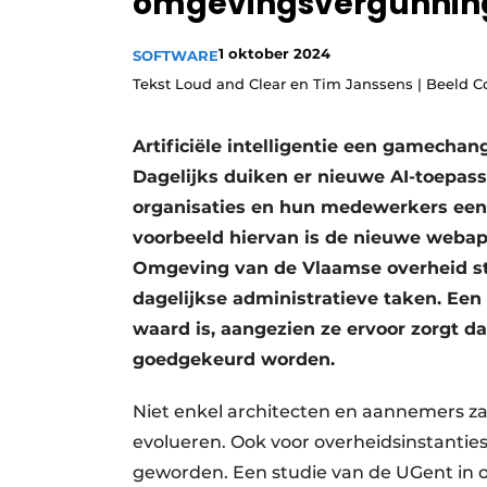
omgevingsvergunnin
Vacature aanmelden
1 oktober 2024
SOFTWARE
Vacatures
Tekst Loud and Clear en Tim Janssens | Beeld 
Video’s
Aanmelden
Artificiële intelligentie een gamecha
Bedrijven
Dagelijks duiken er nieuwe AI-toepass
organisaties en hun medewerkers een
Bedrijven
voorbeeld hiervan is de nieuwe webap
Contact
Omgeving van de Vlaamse overheid st
dagelijkse administratieve taken. Een
waard is, aangezien ze ervoor zorgt d
goedgekeurd worden.
Niet enkel architecten en aannemers za
evolueren. Ook voor overheidsinstanties
geworden. Een studie van de UGent in