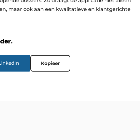
pende dossiers. Zo draagt de applicatie niet alleen
eden, maar ook aan een kwalitatieve en klantgerichte
rder.
LinkedIn
Kopieer