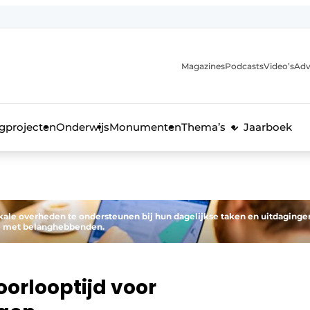
Magazines
Podcasts
Video’s
Adv
anmelding
voor de bouw
gprojecten
Onderwijs
Monumenten
Thema’s
Jaarboek
ale overheden te ondersteunen bij hun dagelijkse taken en uitdaginge
e met belanghebbenden.
oorlooptijd voor