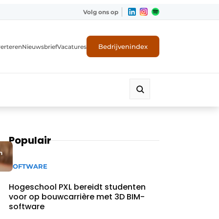
Volg ons op
Bedrijvenindex
erteren
Nieuwsbrief
Vacatures
Populair
n
SOFTWARE
Hogeschool PXL bereidt studenten
voor op bouwcarrière met 3D BIM-
software