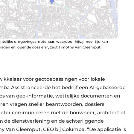
telijke omgevingsambtenaar, waardoor hij/zij meer tijd kan
ragen en lopende dossiers”, zegt Timothy Van Cleemput.
ikkelaar voor geotoepassingen voor lokale
mba Assist lanceerde het bedrijf een AI-gebaseerde
aos van geo-informatie, wettelijke documenten en
ren vragen sneller beantwoorden, dossiers
 beter communiceren met de bouwheer, architect of
om de dienstverlening en de achterliggende
hy Van Cleemput, CEO bij Columba. “De applicatie is