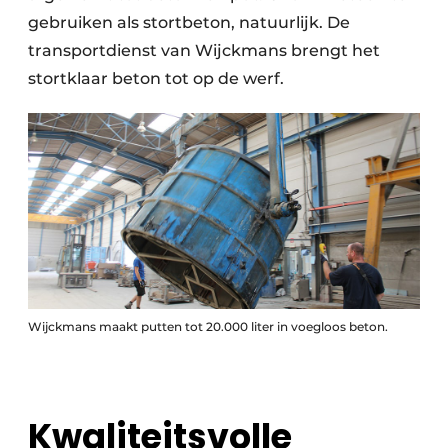
Keukens
gebruiken als stortbeton, natuurlijk. De
transportdienst van Wijckmans brengt het
Renovatie
stortklaar beton tot op de werf.
Software
Toegangscontrole
Veiligheid & Opleiding
Zonwering
Wijckmans maakt putten tot 20.000 liter in voegloos beton.
Kwaliteitsvolle