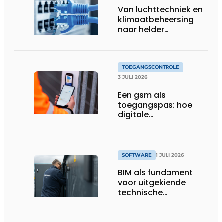
Van luchttechniek en
klimaatbeheersing
naar helder
gebouwbeheer
TOEGANGSCONTROLE
3 JULI 2026
Een gsm als
toegangspas: hoe
digitale
toegangscontrole de
bouwwerf verandert
SOFTWARE
1 JULI 2026
BIM als fundament
voor uitgekiende
technische
totaalconcepten