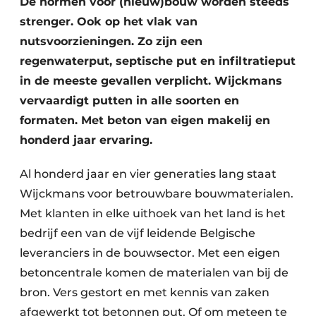
De normen voor (nieuw)bouw worden steeds
Vacature aanmelden
strenger. Ook op het vlak van
Akoestiek
Vacatures
nutsvoorzieningen. Zo zijn een
regenwaterput, septische put en infiltratieput
Video’s
Beton & Staalbouw
in de meeste gevallen verplicht. Wijckmans
Aanmelden
Brandveiligheid
vervaardigt putten in alle soorten en
Bedrijven
formaten. Met beton van eigen makelij en
BIM
Bedrijven
honderd jaar ervaring.
Contact
Evenementen
Al honderd jaar en vier generaties lang staat
Dak & Gevel
Wijckmans voor betrouwbare
bouwmaterialen.
Met klanten in elke uithoek van het land is het
Houtbouw
bedrijf een van de vijf leidende Belgische
leveranciers in de bouwsector. Met een eigen
HVAC
betoncentrale komen de materialen van bij de
Interieurarchitectuur
bron. Vers gestort en met kennis van zaken
afgewerkt tot betonnen put. Of om meteen te