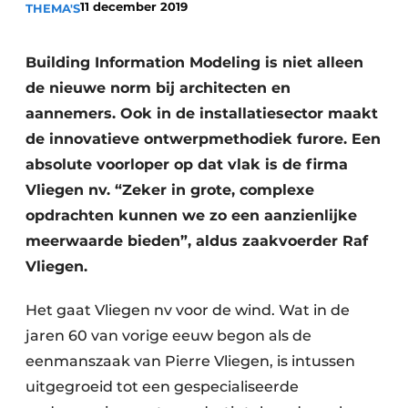
11 december 2019
THEMA'S
Vacature aanmelden
Akoestiek
Vacatures
Building Information Modeling is niet alleen
Video’s
Beton & Staalbouw
de nieuwe norm bij architecten en
aannemers. Ook in de installatiesector maakt
Aanmelden
Brandveiligheid
de innovatieve ontwerpmethodiek furore. Een
Bedrijven
absolute voorloper op dat vlak is de firma
BIM
Bedrijven
Vliegen nv. “Zeker in grote, complexe
Contact
Evenementen
opdrachten kunnen we zo een aanzienlijke
meerwaarde bieden”, aldus zaakvoerder Raf
Dak & Gevel
Vliegen.
Houtbouw
Het gaat Vliegen nv voor de wind. Wat in de
HVAC
jaren 60 van vorige eeuw begon als de
eenmanszaak van Pierre Vliegen, is intussen
Interieurarchitectuur
uitgegroeid tot een gespecialiseerde