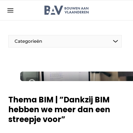
Aanmelden
Algemene voorwaarden
Bedrijven
Aanmelden
Bedankt voor de aanmelding
Categorieën
Bouwen aan Vlaanderen | Platform voor de bouw
Contact
Direct contact
Evenement aanmelden
Jaarboek
Thema BIM | ”Dankzij BIM
Meest gelezen
hebben we meer dan een
Nieuwsbrief
streepje voor”
Podcasts
Privacy / Cookie statement