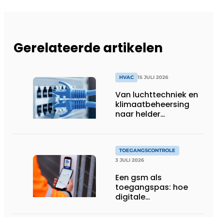
Gerelateerde artikelen
HVAC
15 JULI 2026
Van luchttechniek en
klimaatbeheersing
naar helder
gebouwbeheer
TOEGANGSCONTROLE
3 JULI 2026
Een gsm als
toegangspas: hoe
digitale
toegangscontrole de
bouwwerf verandert