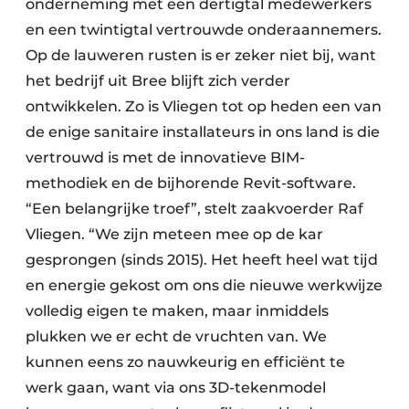
onderneming met een dertigtal medewerkers
Keukens
en een twintigtal vertrouwde onderaannemers.
Renovatie
Op de lauweren rusten is er zeker niet bij, want
het bedrijf uit Bree blijft zich verder
Software
ontwikkelen. Zo is Vliegen tot op heden een van
Toegangscontrole
de enige sanitaire installateurs in ons land is die
vertrouwd is met de innovatieve BIM-
Veiligheid & Opleiding
methodiek en de bijhorende Revit-software.
“Een belangrijke troef”, stelt zaakvoerder Raf
Zonwering
Vliegen. “We zijn meteen mee op de kar
gesprongen (sinds 2015). Het heeft heel wat tijd
en energie gekost om ons die nieuwe werkwijze
volledig eigen te maken, maar inmiddels
plukken we er echt de vruchten van. We
kunnen eens zo nauwkeurig en efficiënt te
werk gaan, want via ons 3D-tekenmodel