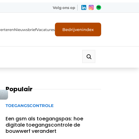
Volg ons op
Bedrijvenindex
erteren
Nieuwsbrief
Vacatures
Populair
TOEGANGSCONTROLE
Een gsm als toegangspas: hoe
digitale toegangscontrole de
bouwwerf verandert