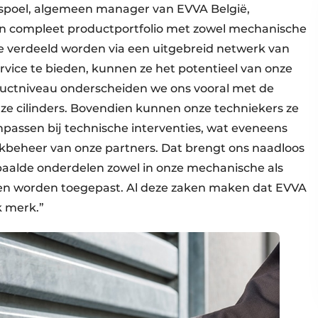
olspoel, algemeen manager van EVVA België,
en compleet productportfolio met zowel mechanische
e verdeeld worden via een uitgebreid netwerk van
vice te bieden, kunnen ze het potentieel van onze
ductniveau onderscheiden we ons vooral met de
nze cilinders. Bovendien kunnen onze techniekers ze
ssen bij technische interventies, wat eveneens
ckbeheer van onze partners. Dat brengt ons naadloos
epaalde onderdelen zowel in onze mechanische als
n worden toegepast. Al deze zaken maken dat EVVA
k merk.”