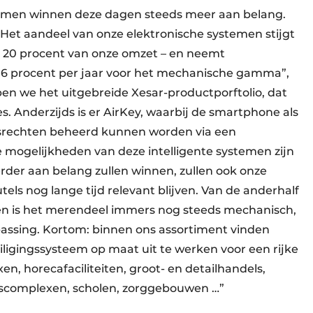
temen winnen deze dagen steeds meer aan belang.
“Het aandeel van onze elektronische systemen stijgt
l 20 procent van onze omzet – en neemt
 à 6 procent per jaar voor het mechanische gamma”,
bben we het uitgebreide Xesar-productporftolio, dat
. Anderzijds is er AirKey, waarbij de smartphone als
ngsrechten beheerd kunnen worden via een
 mogelijkheden van deze intelligente systemen zijn
rder aan belang zullen winnen, zullen ook onze
ls nog lange tijd relevant blijven. Van de anderhalf
open is het merendeel immers nog steeds mechanisch,
epassing. Kortom: binnen ons assortiment vinden
iligingssysteem op maat uit te werken voor een rijke
, horecafaciliteiten, groot- en detailhandels,
jfscomplexen, scholen, zorggebouwen …”