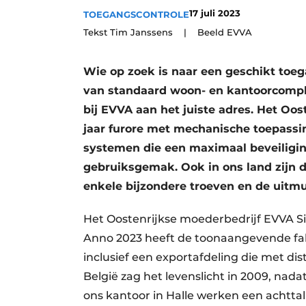
17 juli 2023
TOEGANGSCONTROLE
Vacature aanmelden
Tekst Tim Janssens | Beeld EVVA
Vacatures
Video’s
Wie op zoek is naar een geschikt toe
Aanmelden
van standaard woon- en kantoorcomplex
Bedrijven
bij EVVA aan het juiste adres. Het Oo
jaar furore met mechanische toepassi
Bedrijven
systemen die een maximaal beveiligin
Contact
gebruiksgemak. Ook in ons land zijn
enkele bijzondere troeven en de uitm
Het Oostenrijkse moederbedrijf EVVA Si
Anno 2023 heeft de toonaangevende fabr
inclusief een exportafdeling die met di
België zag het levenslicht in 2009, nada
ons kantoor in Halle werken een achtt