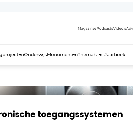
Magazines
Podcasts
Video’s
Adv
anmelding
voor de bouw
gprojecten
Onderwijs
Monumenten
Thema’s
Jaarboek
tronische toegangssystemen