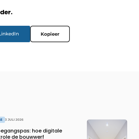
rder.
LinkedIn
Kopieer
LE
3 JULI 2026
oegangspas: hoe digitale
role de bouwwerf