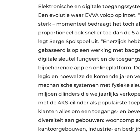
Elektronische en digitale toegangssys
Een evolutie waar EVVA volop op inzet. 
sterk – momenteel bedraagt het toch a
proportioneel ook sneller toe dan de 5
legt Serge Spolspoel uit. “Enerzijds he
gebaseerd is op een werking met badges
digitale sleutel fungeert en de toega
bijbehorende app en onlineplatform. De
legio en hoewel ze de komende jaren ve
mechanische systemen met fysieke sleute
miljoen cilinders die we jaarlijks verk
met de 4KS-cilinder als populairste to
klanten alles om een toegangs- en beve
diversiteit aan gebouwen: wooncomplexen
kantoorgebouwen, industrie- en bedri