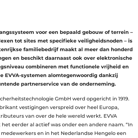
gangssysteem voor een bepaald gebouw of terrein –
en tot sites met specifieke veiligheidsnoden – is
stenrijkse familiebedrijf maakt al meer dan honderd
ngen en beschikt daarnaast ook over elektronische
gsniveau combineren met functionele vrijheid en
 de EVVA-systemen alomtegenwoordig dankzij
untende partnerservice van de onderneming.
cherheitstechnologie GmbH werd opgericht in 1919.
ikant vestigingen verspreid over heel Europa,
stributeurs van over de hele wereld werkt. EVVA
t het eerder al actief was onder een andere naam. “In
al medewerkers en in het Nederlandse Hengelo een