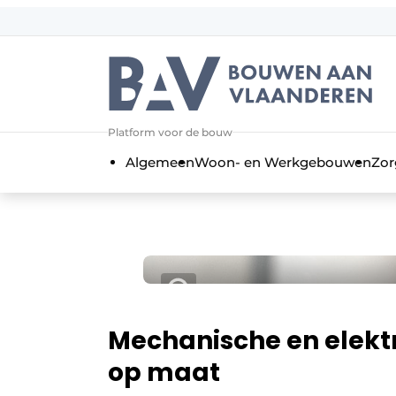
Aanmelden
Algemene voorwaarden
Bedrijven
Aanmelden
Bedankt voor de a
Platform voor de bouw
Bouwen aan Vlaanderen | Platform 
Algemeen
Woon- en Werkgebouwen
Zor
Contact
Direct contact
Evenement aanmelden
Jaarboek
Meest gelezen
Nieuwsbrief
Mechanische en elek
Podcasts
op maat
Privacy / Cookie statement