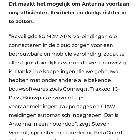
Keukens
Dit maakt het mogelijk om Antenna voortaan
nog efficiënter, flexibeler en doelgerichter in
Renovatie
te zetten.
Software
“Beveiligde 5G M2M APN-verbindingen die
Toegangscontrole
connecteren in de cloud zorgen voor een
betrouwbare en mobiele verbinding, zodat te
Veiligheid & Opleiding
allen tijde duidelijk is wie op de werf aanwezig
is. Dankzij de koppelingen die we gebouwd
Zonwering
hebben met onder andere alle bekende
bouwsoftwares zoals Conneqtr, Traxxeo, IQ-
Pass, Bouwpas enzovoort zijn
vooraanmeldingen, rapportages en CIAW-
meldingen automatisch inbegrepen. Dat is
Antenna in een notendop”, zegt Steven
Verrept, oprichter-bestuurder bij BetaGuard