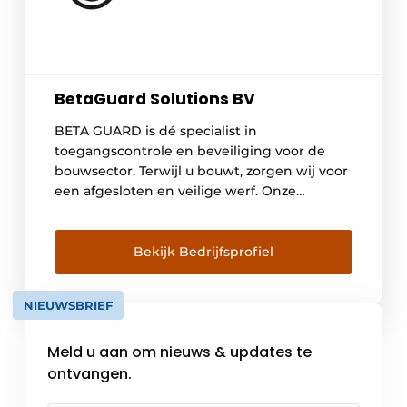
BetaGuard Solutions BV
BETA GUARD is dé specialist in
toegangscontrole en beveiliging voor de
bouwsector. Terwijl u bouwt, zorgen wij voor
een afgesloten en veilige werf. Onze
innovatieve oplossingen werken volledig
draadloos via 5G en zijn gekoppeld aan een
beveiligde Cloud server per project. Zo
Bekijk Bedrijfsprofiel
bieden we een flexibele en kostenefficiënte
oplossing die traditionele systemen
NIEUWSBRIEF
overtreft. BETA GUARD evolueert mee met
de steeds […]
Meld u aan om nieuws & updates te
ontvangen.