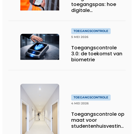
toegangspas: hoe
digitale
toegangscontrole de
bouwwerf verandert
TOEGANGSCONTROLE
5 MEI 2026
Toegangscontrole
3.0: de toekomst van
biometrie
TOEGANGSCONTROLE
4 MEI 2026
Toegangscontrole op
maat voor
studentenhuisvesting
op topniveau