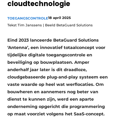
cloudtechnologie
Vacature aanmelden
Akoestiek
Vacatures
18 april 2025
TOEGANGSCONTROLE
Video’s
Beton & Staalbouw
Tekst Tim Janssens | Beeld BetaGuard Solutions
Aanmelden
Brandveiligheid
Eind 2023 lanceerde BetaGuard Solutions
Bedrijven
‘Antenna’, een innovatief totaalconcept voor
BIM
Bedrijven
tijdelijke digitale toegangscontrole en
Contact
Evenementen
beveiliging op bouwplaatsen. Amper
anderhalf jaar later is dit draadloze,
Dak & Gevel
cloudgebaseerde plug-and-play systeem een
Houtbouw
vaste waarde op heel wat werflocaties. Om
bouwheren en aannemers nog beter van
HVAC
dienst te kunnen zijn, werd een aparte
onderneming opgericht die programmering
Interieurarchitectuur
op maat voorziet volgens het SaaS-concept.