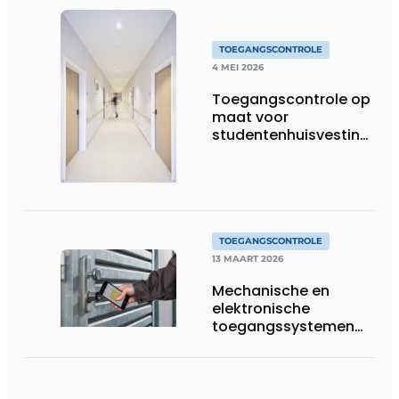
TOEGANGSCONTROLE
4 MEI 2026
Toegangscontrole op
maat voor
studentenhuisvesting
op topniveau
TOEGANGSCONTROLE
13 MAART 2026
Mechanische en
elektronische
toegangssystemen
op basis van
innovatieve software