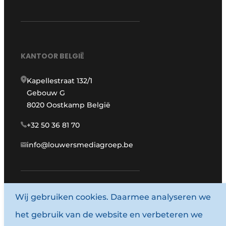
KANTOOR BELGIË
Kapellestraat 132/1
Gebouw G
8020 Oostkamp België
+32 50 36 81 70
info@louwersmediagroep.be
Wij gebruiken cookies. Daarmee analyseren we
www.louwersmediagroep.com
het gebruik van de website en verbeteren we
© 1987 - 2026 Louwersmediagroep.