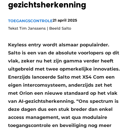
gezichtsherkenning
Vacature aanmelden
Akoestiek
Vacatures
21 april 2025
TOEGANGSCONTROLE
Video’s
Beton & Staalbouw
Tekst Tim Janssens | Beeld Salto
Aanmelden
Brandveiligheid
Keyless entry wordt alsmaar populairder.
Bedrijven
Salto is een van de absolute voorlopers op dit
BIM
Bedrijven
vlak, zeker nu het zijn gamma verder heeft
Contact
Evenementen
uitgebreid met twee opmerkelijke innovaties.
Enerzijds lanceerde Salto met XS4 Com een
Dak & Gevel
eigen intercomsysteem, anderzijds zet het
Houtbouw
met Orion een nieuwe standaard op het vlak
van AI-gezichtsherkenning. “Ons spectrum is
HVAC
deze dagen dus een stuk breder dan enkel
access management, wat qua modulaire
Interieurarchitectuur
toegangscontrole en beveiliging nog meer