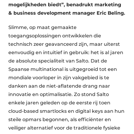
Keukens
mogelijkheden biedt”, benadrukt marketing
& business development manager Eric Beling.
Renovatie
Slimme, op maat gemaakte
Software
toegangsoplossingen ontwikkelen die
Toegangscontrole
technisch zeer geavanceerd zijn, maar uiterst
eenvoudig en intuïtief in gebruik: het is al jaren
Veiligheid & Opleiding
de absolute specialiteit van Salto. Dat de
Zonwering
Spaanse multinational is uitgegroeid tot een
mondiale voorloper in zijn vakgebied is te
danken aan de niet-aflatende drang naar
innovatie en optimalisatie. Zo stond Salto
enkele jaren geleden op de eerste rij toen
cloud-based smartlocks en digital keys aan hun
steile opmars begonnen, als efficiënter en
veiliger alternatief voor de traditionele fysieke