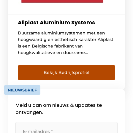
Aliplast Aluminium Systems
Duurzame aluminiumsystemen met een
hoogwaardig en esthetisch karakter Aliplast
is een Belgische fabrikant van
hoogkwalitatieve en duurzame
aluminiumsystemen voor ramen, deuren,
schuiframen, veranda’s, gevelbekleding en
glasgevels. Ook voor binnendeuren en
Bekijk Bedrijfsprofiel
binnenwanden bestaat er een heel
assortiment onder de naam IDA doors.
NIEUWSBRIEF
Aliplast kiest er resoluut voor om de
productie 100% in eigen makelij te houden.
Meld u aan om nieuws & updates te
[…]
ontvangen.