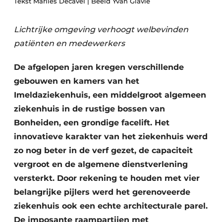
Tekst Marlies Decavel | Beeld Yvan Glavie
Vacature aanmelden
Akoestiek
Vacatures
Lichtrijke omgeving verhoogt welbevinden
patiënten en medewerkers
Video’s
Beton & Staalbouw
Aanmelden
De afgelopen jaren kregen verschillende
Brandveiligheid
Bedrijven
gebouwen en kamers van het
BIM
Imeldaziekenhuis, een middelgroot algemeen
Bedrijven
ziekenhuis in de rustige bossen van
Contact
Evenementen
Bonheiden, een grondige facelift. Het
Dak & Gevel
innovatieve karakter van het ziekenhuis werd
zo nog beter in de verf gezet, de capaciteit
Houtbouw
vergroot en de algemene dienstverlening
versterkt. Door rekening te houden met vier
HVAC
belangrijke pijlers werd het gerenoveerde
Interieurarchitectuur
ziekenhuis ook een echte architecturale parel.
De imposante raampartijen met