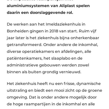
Keukens
aluminiumsystemen van Aliplast spelen
Renovatie
daarin een doorslaggevende rol.
Software
De werken aan het Imeldaziekenhuis in
Bonheiden gingen in 2018 van start. Ruim vijf
Toegangscontrole
jaar later is het ziekenhuis bijna onherkenbaar
getransformeerd. Onder andere de inkomhal,
Veiligheid & Opleiding
diverse operatiekamers en afdelingen, alle
Zonwering
patiëntenkamers, het slaaplabo en de
administratieve gebouwen werden zowel
binnen als buiten grondig vernieuwd.
Het ziekenhuis heeft nu een frisse, dynamische
uitstraling en biedt een mooi zicht op de groene
omgeving. Dat is onder andere mogelijk door
de hoge raampartijen in de inkomhal en alle