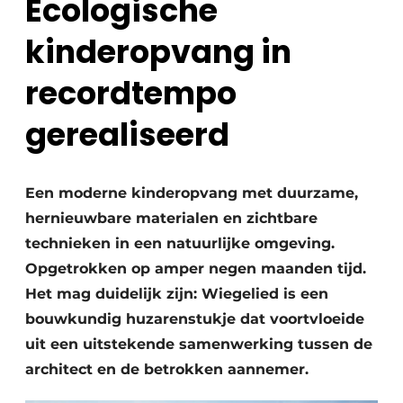
Ecologische
Vacature aanmelden
kinderopvang in
Akoestiek
Vacatures
recordtempo
Video’s
Beton & Staalbouw
Aanmelden
gerealiseerd
Brandveiligheid
Bedrijven
BIM
Bedrijven
Een moderne kinderopvang met duurzame,
Contact
Evenementen
hernieuwbare materialen en zichtbare
technieken in een natuurlijke omgeving.
Dak & Gevel
Opgetrokken op amper negen maanden tijd.
Houtbouw
Het mag duidelijk zijn: Wiegelied is een
bouwkundig huzarenstukje dat voortvloeide
HVAC
uit een uitstekende samenwerking tussen de
Interieurarchitectuur
architect en de betrokken aannemer.