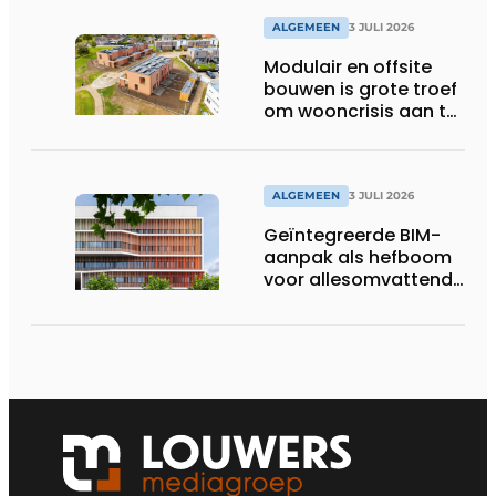
ALGEMEEN
3 JULI 2026
Modulair en offsite
bouwen is grote troef
om wooncrisis aan te
pakken
ALGEMEEN
3 JULI 2026
Geïntegreerde BIM-
aanpak als hefboom
voor allesomvattende
digitale
bouwstrategie