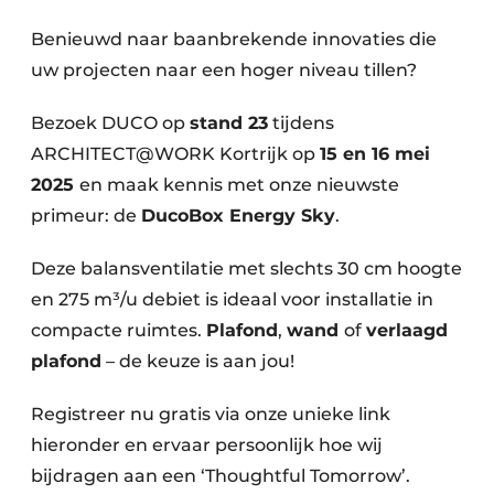
Vacature aanmelden
Benieuwd naar baanbrekende innovaties die
Akoestiek
Vacatures
uw projecten naar een hoger niveau tillen?
Video’s
Beton & Staalbouw
Bezoek DUCO op
stand 23
tijdens
Aanmelden
Brandveiligheid
ARCHITECT@WORK Kortrijk op
15 en 16 mei
Bedrijven
2025
en maak kennis met onze nieuwste
BIM
Bedrijven
primeur: de
DucoBox Energy Sky
.
Contact
Evenementen
Deze balansventilatie met slechts 30 cm hoogte
en 275 m³/u debiet is ideaal voor installatie in
Dak & Gevel
compacte ruimtes.
Plafond
,
wand
of
verlaagd
Houtbouw
plafond
– de keuze is aan jou!
HVAC
Registreer nu gratis via onze unieke link
hieronder en ervaar persoonlijk hoe wij
Interieurarchitectuur
bijdragen aan een ‘Thoughtful Tomorrow’.