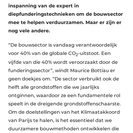
Keukens
inspanning van de expert in
diepfunderingstechnieken om de bouwsector
Renovatie
mee te helpen verduurzamen. Maar er zijn er
Software
nog vele andere.
Toegangscontrole
“De bouwsector is vandaag verantwoordelijk
voor 40% van de globale CO
-uitstoot. Een
Veiligheid & Opleiding
2
vijfde van die 40% wordt veroorzaakt door de
Zonwering
funderingssector”, windt Maurice Bottiau er
geen doekjes om. “De sector verbruikt ook de
helft alle grondstoffen die we jaarlijks
ontginnen, waardoor ze een fundamentele rol
speelt in de dreigende grondstoffenschaarste.
Om de doelstellingen van het Klimaatakkoord
van Parijs te halen, is het essentieel dat we
duurzamere bouwmethoden ontwikkelen die