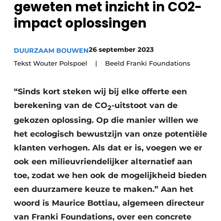
geweten met inzicht in CO2-
Vacature aanmelden
impact oplossingen
Akoestiek
Vacatures
Video’s
Beton & Staalbouw
26 september 2023
DUURZAAM BOUWEN
Aanmelden
Tekst Wouter Polspoel | Beeld Franki Foundations
Brandveiligheid
Bedrijven
BIM
“Sinds kort steken wij bij elke offerte een
Bedrijven
berekening van de CO
-uitstoot van de
2
Contact
Evenementen
gekozen oplossing. Op die manier willen we
het ecologisch bewustzijn van onze potentiële
Dak & Gevel
klanten verhogen. Als dat er is, voegen we er
Houtbouw
ook een milieuvriendelijker alternatief aan
toe, zodat we hen ook de mogelijkheid bieden
HVAC
een duurzamere keuze te maken.” Aan het
Interieurarchitectuur
woord is Maurice Bottiau, algemeen directeur
van Franki Foundations, over een concrete