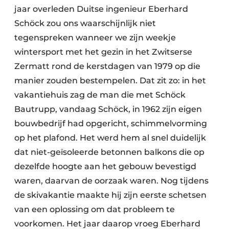
Keukens
jaar overleden Duitse ingenieur Eberhard
Schöck zou ons waarschijnlijk niet
Renovatie
tegenspreken wanneer we zijn weekje
Software
wintersport met het gezin in het Zwitserse
Zermatt rond de kerstdagen van 1979 op die
Toegangscontrole
manier zouden bestempelen. Dat zit zo: in het
vakantiehuis zag de man die met Schöck
Veiligheid & Opleiding
Bautrupp, vandaag Schöck, in 1962 zijn eigen
Zonwering
bouwbedrijf had opgericht, schimmelvorming
op het plafond. Het werd hem al snel duidelijk
dat niet-geïsoleerde betonnen balkons die op
dezelfde hoogte aan het gebouw bevestigd
waren, daarvan de oorzaak waren. Nog tijdens
de skivakantie maakte hij zijn eerste schetsen
van een oplossing om dat probleem te
voorkomen. Het jaar daarop vroeg Eberhard