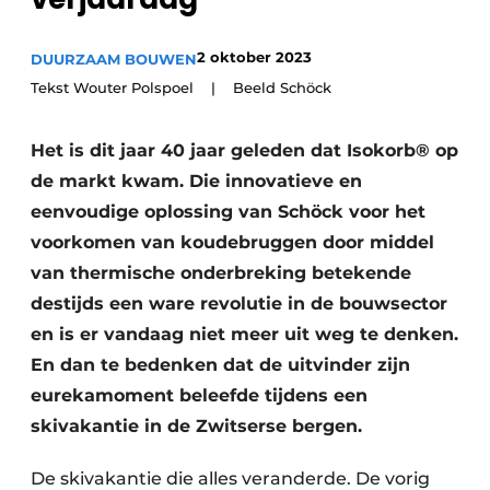
Vacature aanmelden
Akoestiek
2 oktober 2023
DUURZAAM BOUWEN
Vacatures
Tekst Wouter Polspoel | Beeld Schöck
Video’s
Beton & Staalbouw
Aanmelden
Het is dit jaar 40 jaar geleden dat Isokorb® op
Brandveiligheid
Bedrijven
de markt kwam. Die innovatieve en
BIM
Bedrijven
eenvoudige oplossing van Schöck voor het
voorkomen van koudebruggen door middel
Contact
Evenementen
van thermische onderbreking betekende
Dak & Gevel
destijds een ware revolutie in de bouwsector
en is er vandaag niet meer uit weg te denken.
Houtbouw
En dan te bedenken dat de uitvinder zijn
eurekamoment beleefde tijdens een
HVAC
skivakantie in de Zwitserse bergen.
Interieurarchitectuur
De skivakantie die alles veranderde. De vorig