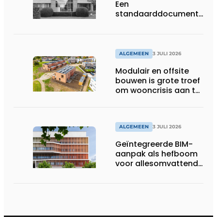
Een
standaarddocument
met belangrijke
gevolgen
ALGEMEEN
3 JULI 2026
Modulair en offsite
bouwen is grote troef
om wooncrisis aan te
pakken
ALGEMEEN
3 JULI 2026
Geïntegreerde BIM-
aanpak als hefboom
voor allesomvattende
digitale
bouwstrategie