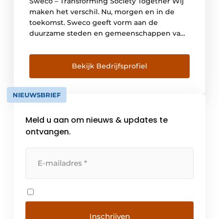
Sweco – Transforming Society Together Wij
maken het verschil. Nu, morgen en in de
toekomst. Sweco geeft vorm aan de
duurzame steden en gemeenschappen van
morgen. Samen met onze klanten en de
collectieve kennis van onze 18.000
ingenieurs, ontwerpers en andere
Bekijk Bedrijfsprofiel
specialisten co-creëren we oplossingen om
verstedelijking aan te pakken, om de kracht
NIEUWSBRIEF
van digitalisering […]
Meld u aan om nieuws & updates te
ontvangen.