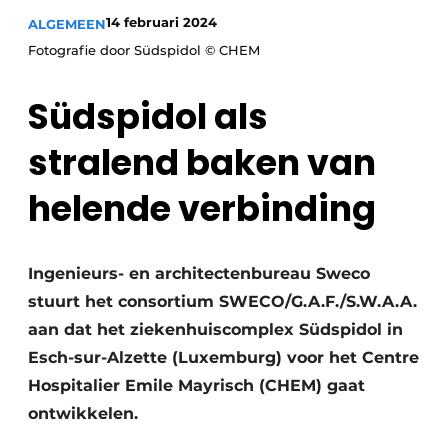
Vacature aanmelden
14 februari 2024
ALGEMEEN
Akoestiek
Fotografie door Südspidol © CHEM
Vacatures
Video’s
Beton & Staalbouw
Südspidol als
Aanmelden
Brandveiligheid
stralend baken van
Bedrijven
BIM
Bedrijven
helende verbinding
Contact
Evenementen
Ingenieurs- en architectenbureau Sweco
Dak & Gevel
stuurt het consortium SWECO/G.A.F./S.W.A.A.
Houtbouw
aan dat het ziekenhuiscomplex Südspidol in
Esch-sur-Alzette (Luxemburg) voor het Centre
HVAC
Hospitalier Emile Mayrisch (CHEM) gaat
Interieurarchitectuur
ontwikkelen.