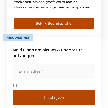
toekomst. Sweco geeft vorm aan de
duurzame steden en gemeenschappen van
morgen. Samen met onze klanten en de
collectieve kennis van onze 18.000
ingenieurs, ontwerpers en andere
Bekijk Bedrijfsprofiel
specialisten co-creëren we oplossingen om
verstedelijking aan te pakken, om de kracht
NIEUWSBRIEF
van digitalisering […]
Meld u aan om nieuws & updates te
ontvangen.