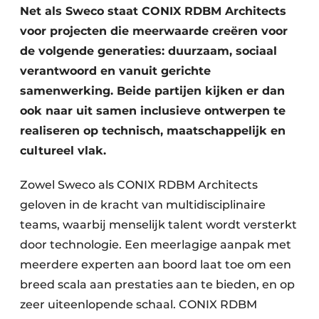
Keukens
Net als Sweco staat CONIX RDBM Architects
voor projecten die meerwaarde creëren voor
Renovatie
de volgende generaties: duurzaam, sociaal
Software
verantwoord en vanuit gerichte
samenwerking. Beide partijen kijken er dan
Toegangscontrole
ook naar uit samen inclusieve ontwerpen te
realiseren op technisch, maatschappelijk en
Veiligheid & Opleiding
cultureel vlak.
Zonwering
Zowel Sweco als CONIX RDBM Architects
geloven in de kracht van multidisciplinaire
teams, waarbij menselijk talent wordt versterkt
door technologie. Een meerlagige aanpak met
meerdere experten aan boord laat toe om een
breed scala aan prestaties aan te bieden, en op
zeer uiteenlopende schaal. CONIX RDBM