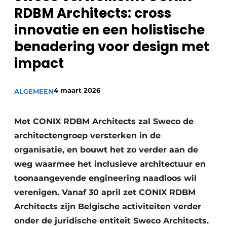
RDBM Architects: cross
Vacature aanmelden
Akoestiek
innovatie en een holistische
Vacatures
benadering voor design met
Video’s
Beton & Staalbouw
impact
Aanmelden
Brandveiligheid
Bedrijven
4 maart 2026
ALGEMEEN
BIM
Bedrijven
Contact
Evenementen
Met CONIX RDBM Architects zal Sweco de
architectengroep versterken in de
Dak & Gevel
organisatie, en bouwt het zo verder aan de
Houtbouw
weg waarmee het inclusieve architectuur en
toonaangevende engineering naadloos wil
HVAC
verenigen. Vanaf 30 april zet CONIX RDBM
Architects zijn Belgische activiteiten verder
Interieurarchitectuur
onder de juridische entiteit Sweco Architects.