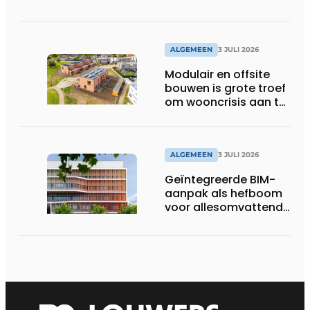
met belangrijke
gevolgen
ALGEMEEN
3 JULI 2026
Modulair en offsite
bouwen is grote troef
om wooncrisis aan te
pakken
ALGEMEEN
3 JULI 2026
Geïntegreerde BIM-
aanpak als hefboom
voor allesomvattende
digitale
bouwstrategie