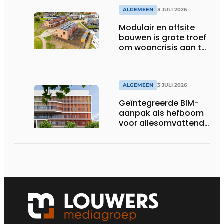
ALGEMEEN
3 JULI 2026
Modulair en offsite
bouwen is grote troef
om wooncrisis aan te
pakken
ALGEMEEN
3 JULI 2026
Geïntegreerde BIM-
aanpak als hefboom
voor allesomvattende
digitale
bouwstrategie