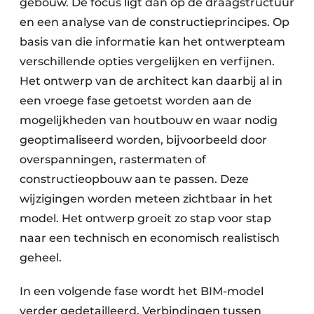
gebouw. De focus ligt dan op de draagstructuur
Keukens
en een analyse van de constructieprincipes. Op
Renovatie
basis van die informatie kan het ontwerpteam
verschillende opties vergelijken en verfijnen.
Software
Het ontwerp van de architect kan daarbij al in
Toegangscontrole
een vroege fase getoetst worden aan de
mogelijkheden van houtbouw en waar nodig
Veiligheid & Opleiding
geoptimaliseerd worden, bijvoorbeeld door
overspanningen, rastermaten of
Zonwering
constructieopbouw aan te passen. Deze
wijzigingen worden meteen zichtbaar in het
model. Het ontwerp groeit zo stap voor stap
naar een technisch en economisch realistisch
geheel.
In een volgende fase wordt het BIM-model
verder gedetailleerd. Verbindingen tussen