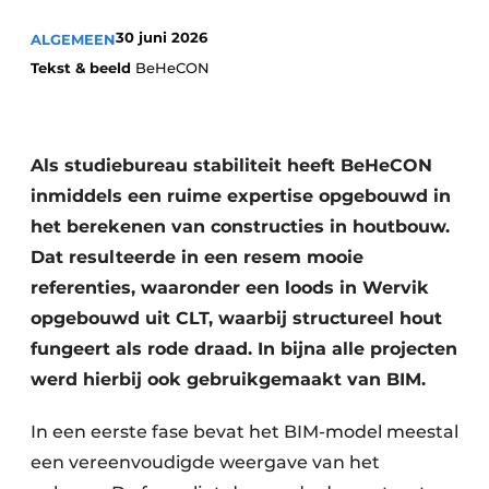
Vacature aanmelden
30 juni 2026
ALGEMEEN
Akoestiek
Vacatures
Tekst & beeld
BeHeCON
Video’s
Beton & Staalbouw
Aanmelden
Brandveiligheid
Als studiebureau stabiliteit heeft BeHeCON
Bedrijven
inmiddels een ruime expertise opgebouwd in
BIM
Bedrijven
het berekenen van constructies in houtbouw.
Contact
Evenementen
Dat resulteerde in een resem mooie
referenties, waaronder een loods in Wervik
Dak & Gevel
opgebouwd uit CLT, waarbij structureel hout
Houtbouw
fungeert als rode draad. In bijna alle projecten
werd hierbij ook gebruikgemaakt van BIM.
HVAC
In een eerste fase bevat het BIM-model meestal
Interieurarchitectuur
een vereenvoudigde weergave van het