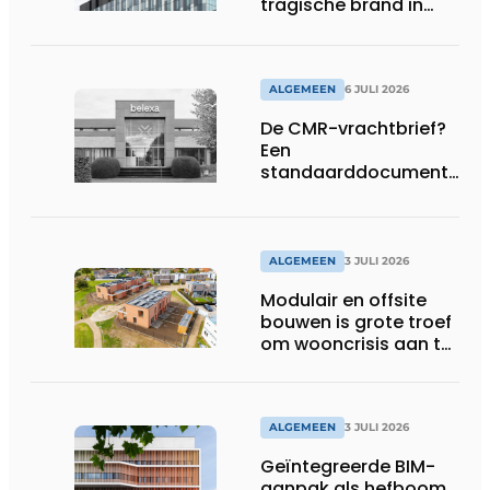
tragische brand in
Brussel
ALGEMEEN
6 JULI 2026
De CMR-vrachtbrief?
Een
standaarddocument
met belangrijke
gevolgen
ALGEMEEN
3 JULI 2026
Modulair en offsite
bouwen is grote troef
om wooncrisis aan te
pakken
ALGEMEEN
3 JULI 2026
Geïntegreerde BIM-
aanpak als hefboom