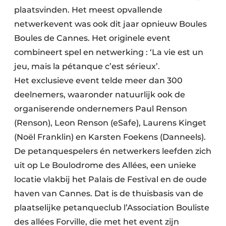
Keukens
plaatsvinden. Het meest opvallende
netwerkevent was ook dit jaar opnieuw Boules
Renovatie
Boules de Cannes. Het originele event
Software
combineert spel en netwerking : ‘La vie est un
jeu, mais la pétanque c’est sérieux’.
Toegangscontrole
Het exclusieve event telde meer dan 300
Veiligheid & Opleiding
deelnemers, waaronder natuurlijk ook de
organiserende ondernemers Paul Renson
Zonwering
(Renson), Leon Renson (eSafe), Laurens Kinget
(Noël Franklin) en Karsten Foekens (Danneels).
De petanquespelers én netwerkers leefden zich
uit op Le Boulodrome des Allées, een unieke
locatie vlakbij het Palais de Festival en de oude
haven van Cannes. Dat is de thuisbasis van de
plaatselijke petanqueclub l’Association Bouliste
des allées Forville, die met het event zijn