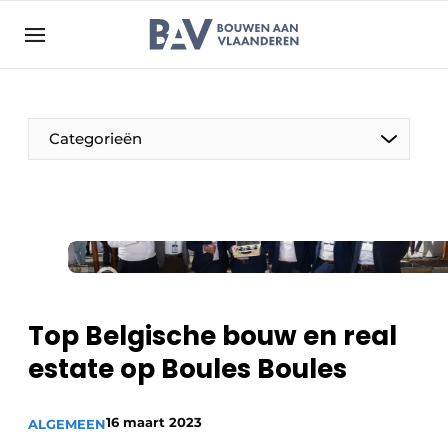
Aanmelden
Algemene voorwaarden
Bedrijven
Aanmelden
Bedankt voor de aanmelding
Categorieën
Bouwen aan Vlaanderen | Platform voor de bouw
Contact
Direct contact
Evenement aanmelden
Jaarboek
Top Belgische bouw en real
Meest gelezen
estate op Boules Boules
Nieuwsbrief
Podcasts
16 maart 2023
ALGEMEEN
Privacy / Cookie statement