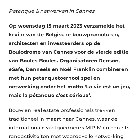
Vacature aanmelden
Petanque & netwerken in Cannes
Akoestiek
Vacatures
Op woensdag 15 maart 2023 verzamelde het
Video’s
Beton & Staalbouw
kruim van de Belgische bouwpromotoren,
Aanmelden
Brandveiligheid
architecten en investeerders op de
Bedrijven
Boulodrome van Cannes voor de vierde editie
BIM
Bedrijven
van Boules Boules. Organisatoren Renson,
eSafe, Danneels en Noël Franklin combineren
Contact
Evenementen
met hun petanquetoernooi spel en
Dak & Gevel
netwerking
onder het motto ‘La vie est un jeu,
mais la pétanque c’est sérieux’.
Houtbouw
Bouw en real estate professionals trekken
HVAC
traditioneel in maart naar Cannes, waar de
Interieurarchitectuur
internationale vastgoedbeurs MIPIM én een rits
randactiviteiten met waardevolle netwerking