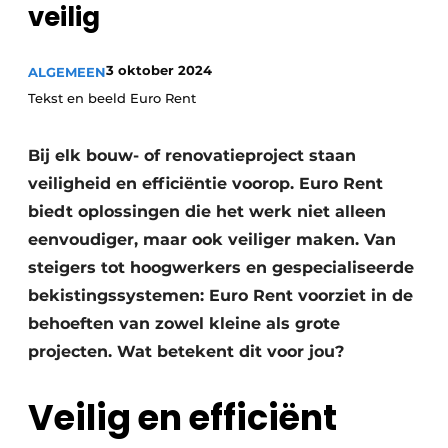
veilig
Vacature aanmelden
Akoestiek
Vacatures
3 oktober 2024
ALGEMEEN
Video’s
Beton & Staalbouw
Tekst en beeld Euro Rent
Aanmelden
Brandveiligheid
Bij elk bouw- of renovatieproject staan
Bedrijven
veiligheid en efficiëntie voorop. Euro Rent
BIM
Bedrijven
biedt oplossingen die het werk niet alleen
Contact
Evenementen
eenvoudiger, maar ook veiliger maken. Van
steigers tot hoogwerkers en gespecialiseerde
Dak & Gevel
bekistingssystemen: Euro Rent voorziet in de
Houtbouw
behoeften van zowel kleine als grote
projecten. Wat betekent dit voor jou?
HVAC
Veilig en efficiënt
Interieurarchitectuur