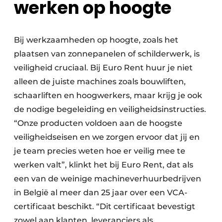
werken op hoogte
Keukens
Renovatie
Bij werkzaamheden op hoogte, zoals het
Software
plaatsen van zonnepanelen of schilderwerk, is
veiligheid cruciaal. Bij Euro Rent huur je niet
Toegangscontrole
alleen de juiste machines zoals bouwliften,
Veiligheid & Opleiding
schaarliften en hoogwerkers, maar krijg je ook
de nodige begeleiding en veiligheidsinstructies.
Zonwering
“Onze producten voldoen aan de hoogste
veiligheidseisen en we zorgen ervoor dat jij en
je team precies weten hoe er veilig mee te
werken valt”, klinkt het bij Euro Rent, dat als
een van de weinige machineverhuurbedrijven
in België al meer dan 25 jaar over een VCA-
certificaat beschikt. “Dit certificaat bevestigt
zowel aan klanten, leveranciers als