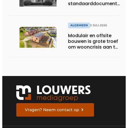
standaarddocument
met belangrijke
gevolgen
ALGEMEEN
3 JULI 2026
Modulair en offsite
bouwen is grote troef
om wooncrisis aan te
pakken
Vragen? Neem contact op