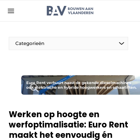
Aanmelden
Algemene voorwaarden
Bedrijven
Aanmelden
Bedankt voor de aanmelding
Categorieën
Bouwen aan Vlaanderen | Platform voor de bouw
Contact
Direct contact
Evenement aanmelden
Euro Rent verhuurt naast de gekende dieselmachines
ook elektrische en hybride hoogwerkers en schaarliften.
Jaarboek
Meest gelezen
Werken op hoogte en
Nieuwsbrief
werfoptimalisatie: Euro Rent
Podcasts
maakt het eenvoudig én
Privacy / Cookie statement