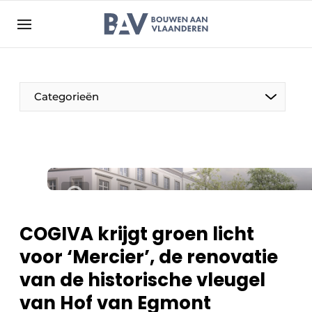
Aanmelden
Algemene voorwaarden
Bedrijven
Aanmelden
Bedankt voor de aanmelding
Categorieën
Bouwen aan Vlaanderen | Platform voor de bouw
Contact
Direct contact
Evenement aanmelden
Jaarboek
COGIVA krijgt groen licht
Meest gelezen
voor ‘Mercier’, de renovatie
Nieuwsbrief
van de historische vleugel
Podcasts
van Hof van Egmont
Privacy / Cookie statement