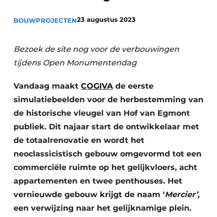
Vacature aanmelden
23 augustus 2023
BOUWPROJECTEN
Akoestiek
Vacatures
Video’s
Beton & Staalbouw
Bezoek de site nog voor de verbouwingen
Aanmelden
tijdens Open Monumentendag
Brandveiligheid
Bedrijven
Vandaag maakt
COGIVA
de eerste
BIM
Bedrijven
simulatiebeelden voor de herbestemming van
Contact
Evenementen
de historische vleugel van Hof van Egmont
publiek. Dit najaar start de ontwikkelaar met
Dak & Gevel
de totaalrenovatie en wordt het
neoclassicistisch gebouw omgevormd tot een
Houtbouw
commerciële ruimte op het gelijkvloers, acht
HVAC
appartementen en twee penthouses. Het
vernieuwde gebouw krijgt de naam ‘
Mercier’
,
Interieurarchitectuur
een verwijzing naar het gelijknamige plein.