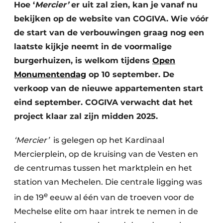
Keukens
Hoe ‘
Mercier’
er uit zal zien, kan je vanaf nu
bekijken op de website van COGIVA. Wie vóór
Renovatie
de start van de verbouwingen graag nog een
laatste kijkje neemt in de voormalige
Software
burgerhuizen, is welkom tijdens
Open
Toegangscontrole
Monumentendag
op 10 september. De
verkoop van de nieuwe appartementen start
Veiligheid & Opleiding
eind september. COGIVA verwacht dat het
Zonwering
project klaar zal zijn midden 2025.
‘Mercier’
​ is gelegen op het Kardinaal
Mercierplein, op de kruising van de Vesten en
de centrumas tussen het marktplein en het
station van Mechelen. Die centrale ligging was
e
in de 19
eeuw al één van de troeven voor de
Mechelse elite om haar intrek te nemen in de