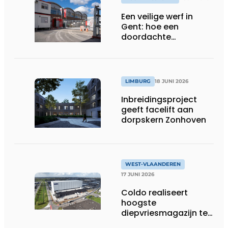
Een veilige werf in
Gent: hoe een
doordachte
werfafbakening het
verschil maakt
LIMBURG
18 JUNI 2026
Inbreidingsproject
geeft facelift aan
dorpskern Zonhoven
WEST-VLAANDEREN
17 JUNI 2026
Coldo realiseert
hoogste
diepvriesmagazijn ter
wereld, met