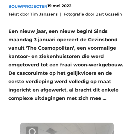
19 mei 2022
BOUWPROJECTEN
Vacature aanmelden
Tekst door Tim Janssens
Akoestiek
Fotografie door Bart Gosselin
Vacatures
Video’s
Beton & Staalbouw
Een nieuw jaar, een nieuw begin! Sinds
Aanmelden
maandag 3 januari opereert de Gezinsbond
Brandveiligheid
Bedrijven
vanuit ‘The Cosmopolitan’, een voormalige
BIM
kantoor- en ziekenhuistoren die werd
Bedrijven
omgetoverd tot een fraai woon-werkgebouw.
Contact
Evenementen
De cascoruimte op het gelijkvloers en de
eerste verdieping werd volledig op maat
Dak & Gevel
ingericht en afgewerkt, al bracht dit enkele
Houtbouw
complexe uitdagingen met zich mee …
HVAC
Interieurarchitectuur