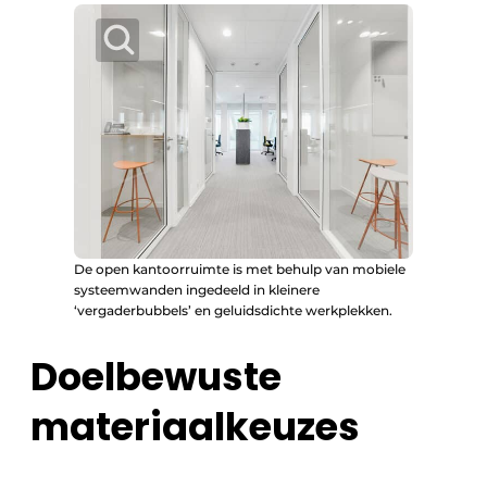
De open kantoorruimte is met behulp van mobiele
systeemwanden ingedeeld in kleinere
‘vergaderbubbels’ en geluidsdichte werkplekken.
Doelbewuste
materiaalkeuzes