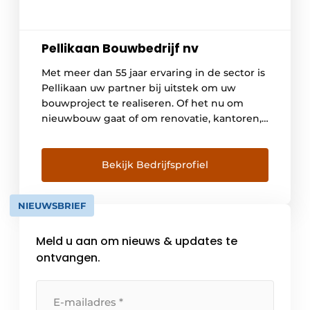
Pellikaan Bouwbedrijf nv
Met meer dan 55 jaar ervaring in de sector is
Pellikaan uw partner bij uitstek om uw
bouwproject te realiseren. Of het nu om
nieuwbouw gaat of om renovatie, kantoren,
industrie, onderwijs, sport, wellness,
zwembaden of residentieel: Pellikaan heeft
ervaring en een geroutineerde bouwploeg
Bekijk Bedrijfsprofiel
voor u klaar staan. Van bij de aanvang
realiseert deze All-round […]
NIEUWSBRIEF
Meld u aan om nieuws & updates te
ontvangen.