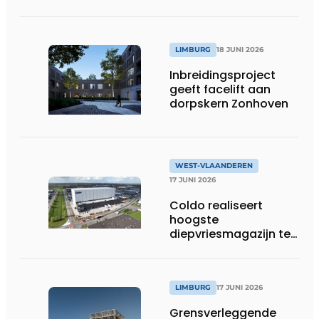
werfafbakening het
verschil maakt
LIMBURG
18 JUNI 2026
Inbreidingsproject
geeft facelift aan
dorpskern Zonhoven
WEST-VLAANDEREN
17 JUNI 2026
Coldo realiseert
hoogste
diepvriesmagazijn ter
wereld, met
combinatie van
duurzaamheid,
technische innovatie
LIMBURG
17 JUNI 2026
en schaalgrootte
Grensverleggende