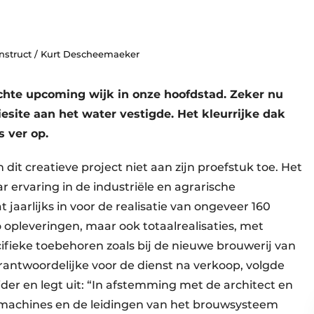
struct / Kurt Descheemaeker
chte upcoming wijk in onze hoofdstad. Zeker nu
iesite aan het water vestigde. Het kleurrijke dak
s ver op.
t creatieve project niet aan zijn proefstuk toe. Het
ar ervaring in de industriële en agrarische
jaarlijks in voor de realisatie van ongeveer 160
 opleveringen, maar ook totaalrealisaties, met
cifieke toebehoren zoals bij de nieuwe brouwerij van
erantwoordelijke voor de dienst na verkoop, volgde
eider en legt uit: “In afstemming met de architect en
ulmachines en de leidingen van het brouwsysteem