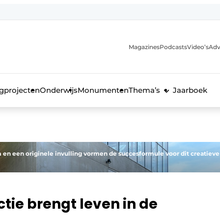
Magazines
Podcasts
Video’s
Adv
anmelding
voor de bouw
gprojecten
Onderwijs
Monumenten
Thema’s
Jaarboek
m en een originele invulling vormen de succesformule voor dit creatieve
tie brengt leven in de