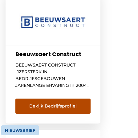
Beeuwsaert Construct
BEEUWSAERT CONSTRUCT
IJZERSTERK IN
BEDRIJFSGEBOUWEN
JARENLANGE ERVARING In 2004
richtten Didier en Jeroen
Beeuwsaert samen Beeuwsaert
Construct op. Toen al hadden ze
Bekijk Bedrijfsprofiel
allebei jaren ervaring in de bouw
van industriële en agrarische
gebouwen. Vandaag staan ze aan
NIEUWSBRIEF
het hoofd van een bedrijf dat