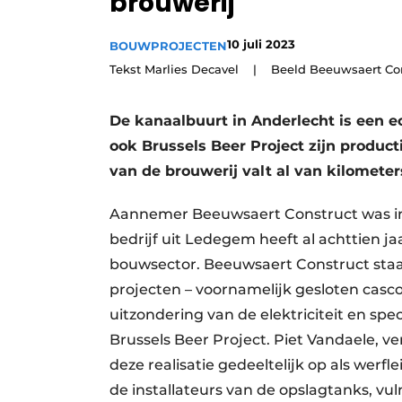
brouwerij
Vacature aanmelden
10 juli 2023
BOUWPROJECTEN
Vacatures
Tekst Marlies Decavel | Beeld Beeuwsaert Con
Video’s
Aanmelden
De kanaalbuurt in Anderlecht is een e
Bedrijven
ook Brussels Beer Project zijn product
van de brouwerij valt al van kilometer
Bedrijven
Contact
Aannemer Beeuwsaert Construct was in di
bedrijf uit Ledegem heeft al achttien ja
bouwsector. Beeuwsaert Construct staat 
projecten – voornamelijk gesloten casco
uitzondering van de elektriciteit en spe
Brussels Beer Project. Piet Vandaele, v
deze realisatie gedeeltelijk op als werfl
de installateurs van de opslagtanks, v