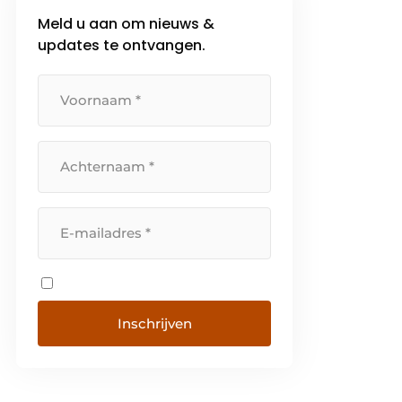
jong is en toch zo’n 180 projecten
Meld u aan om nieuws &
per jaar realiseert. Denk aan […]
updates te ontvangen.