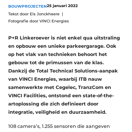
25 januari 2022
BOUWPROJECTEN
Vacature aanmelden
Tekst door Els Jonckheere
Akoestiek
Vacatures
Fotografie door VINCI Energies
Video’s
Beton & Staalbouw
Aanmelden
P+R Linkeroever is niet enkel qua uitstraling
Brandveiligheid
en opbouw een unieke parkeergarage. Ook
Bedrijven
BIM
op het vlak van technieken behoort het
Bedrijven
gebouw tot de primussen van de klas.
Contact
Evenementen
Dankzij de Total Technical Solutions-aanpak
van VINCI Energies, waarbij ITB nauw
Dak & Gevel
samenwerkte met Cegelec, TranzCom en
Houtbouw
VINCI Facilities, ontstond een state-of-the-
artoplossing die zich definieert door
HVAC
integratie, veiligheid en duurzaamheid.
Interieurarchitectuur
108 camera’s, 1.255 sensoren die aangeven