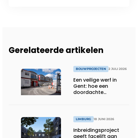
Gerelateerde artikelen
BOUWPROJECTEN
2 JULI 2026
Een veilige werf in
Gent: hoe een
doordachte
werfafbakening het
verschil maakt
LIMBURG
18 JUNI 2026
Inbreidingsproject
geeft facelift aan