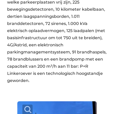
Keukens
welke parkeerplaatsen vrij zijn, 225
bewegingsdetectoren, 10 kilometer kabelbaan,
Renovatie
dertien laagspanningsborden, 1.011
branddetectoren, 72 sirenes, 1.000 kVa
Software
elektrisch oplaadvermogen, 125 laadpalen (met
Toegangscontrole
basisinfrastructuur om tot 750 uit te breiden),
4G/Astrid, een elektronisch
Veiligheid & Opleiding
parkingmanagementsysteem, 91 brandhaspels,
Zonwering
78 brandblussers en een brandpomp met een
capaciteit van 200 m³/h aan 11 bar: P+R
Linkeroever is een technologisch hoogstandje
geworden.