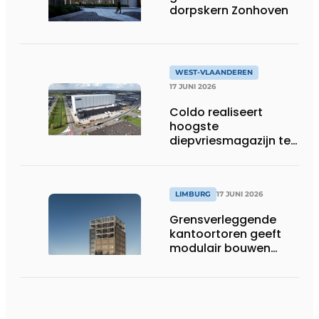
dorpskern Zonhoven
WEST-VLAANDEREN
17 JUNI 2026
Coldo realiseert
hoogste
diepvriesmagazijn ter
wereld, met
combinatie van
duurzaamheid,
technische innovatie
LIMBURG
17 JUNI 2026
en schaalgrootte
Grensverleggende
kantoortoren geeft
modulair bouwen
nieuwe dimensie