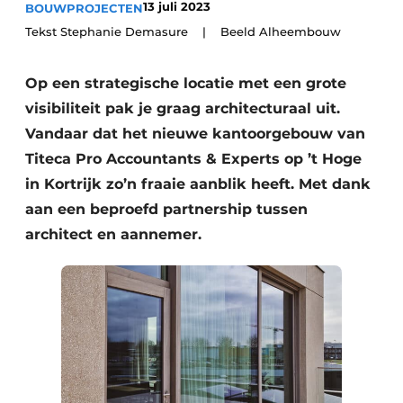
13 juli 2023
BOUWPROJECTEN
Vacature aanmelden
Tekst Stephanie Demasure | Beeld Alheembouw
Akoestiek
Vacatures
Video’s
Op een strategische locatie met een grote
Beton & Staalbouw
visibiliteit pak je graag architecturaal uit.
Aanmelden
Brandveiligheid
Vandaar dat het nieuwe kantoorgebouw van
Bedrijven
Titeca Pro Accountants & Experts op ’t Hoge
BIM
Bedrijven
in Kortrijk zo’n fraaie aanblik heeft. Met dank
Contact
Evenementen
aan een beproefd partnership tussen
architect en aannemer.
Dak & Gevel
Houtbouw
HVAC
Interieurarchitectuur