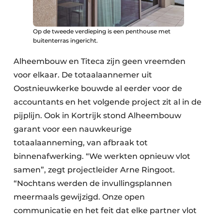
Keukens
Renovatie
Op de tweede verdieping is een penthouse met
buitenterras ingericht.
Software
Alheembouw en Titeca zijn geen vreemden
Toegangscontrole
voor elkaar. De totaalaannemer uit
Oostnieuwkerke bouwde al eerder voor de
Veiligheid & Opleiding
accountants en het volgende project zit al in de
Zonwering
pijplijn. Ook in Kortrijk stond Alheembouw
garant voor een nauwkeurige
totaalaanneming, van afbraak tot
binnenafwerking. “We werkten opnieuw vlot
samen”, zegt projectleider Arne Ringoot.
“Nochtans werden de invullingsplannen
meermaals gewijzigd. Onze open
communicatie en het feit dat elke partner vlot