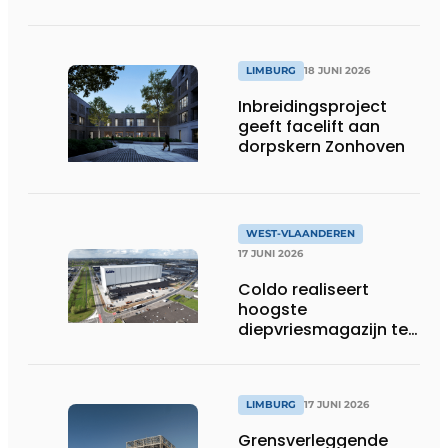
werfafbakening het
verschil maakt
LIMBURG
18 JUNI 2026
Inbreidingsproject
geeft facelift aan
dorpskern Zonhoven
WEST-VLAANDEREN
17 JUNI 2026
Coldo realiseert
hoogste
diepvriesmagazijn ter
wereld, met
combinatie van
duurzaamheid,
technische innovatie
LIMBURG
17 JUNI 2026
en schaalgrootte
Grensverleggende